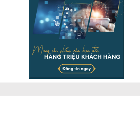
THÔNG TIN
Chịu trách nhiệm & đại diện pháp luật ông Dương Ngọc
Báu. Vui lòng ghi rõ nguồn batdongsanonline.vn khi sử