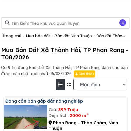
4
Trang chủ
Mua bán đất
Bán đất Ninh Thuận
Bán đất Thành Phố Phan Rang, Ninh Thuận
Mua Bán Đất Xã Thành Hải, TP Phan Rang -
T08/2026
Có
9
tin đăng
Bán đất Xã Thành Hải, TP Phan Rang dành cho bạn
được cập nhật mới nhất 06/08/2026.
Giới thiệu
đang cần bán gấp đất nông nghiệp
Giá:
899 Triệu
Diện tích:
2000 m²
Phan Rang - Tháp Chàm, Ninh
Thuận