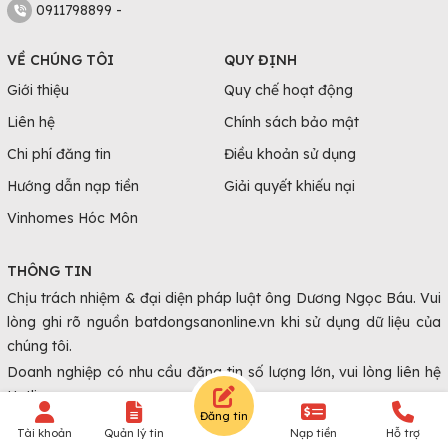
0911798899 -
VỀ CHÚNG TÔI
QUY ĐỊNH
Giới thiệu
Quy chế hoạt động
Liên hệ
Chính sách bảo mật
Chi phí đăng tin
Điều khoản sử dụng
Hướng dẫn nạp tiền
Giải quyết khiếu nại
Vinhomes Hóc Môn
THÔNG TIN
Chịu trách nhiệm & đại diện pháp luật ông Dương Ngọc Báu. Vui
lòng ghi rõ nguồn batdongsanonline.vn khi sử dụng dữ liệu của
chúng tôi.
Doanh nghiệp có nhu cầu đăng tin số lượng lớn, vui lòng liên hệ
Hotline.
Đăng tin
Tài khoản
Quản lý tin
Nạp tiền
Hỗ trợ