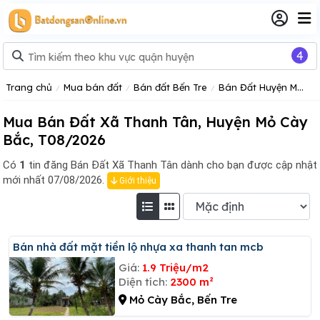
4
Trang chủ
Mua bán đất
Bán đất Bến Tre
Bán Đất Huyện Mỏ Cày Bắc
Mua Bán Đất Xã Thanh Tân, Huyện Mỏ Cày
Bắc, T08/2026
Có
1
tin đăng
Bán Đất Xã Thanh Tân dành cho bạn được cập nhật
mới nhất 07/08/2026.
Giới thiệu
Bán nhà đất mặt tiền lộ nhựa xa thanh tan mcb
Giá:
1.9 Triệu/m2
Diện tích:
2300 m²
Mỏ Cày Bắc, Bến Tre