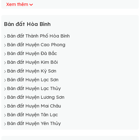
Xem thêm
Bán đất Xã Mỵ Hoà, Kim Bôi
Bán đất Xã Nam Thượng, Kim Bôi
Bán đất Xã Nật Sơn, Kim Bôi
Bán đất Hòa Bình
Bán đất Xã Nuông Dăm, Kim Bôi
Bán đất Thành Phố Hòa Bình
Bán đất Xã Sào Báy, Kim Bôi
Bán đất Huyện Cao Phong
Bán đất Xã Sơn Thủy, Kim Bôi
Bán đất Huyện Đà Bắc
Bán đất Xã Thượng Bì, Kim Bôi
Bán đất Huyện Kim Bôi
Bán đất Xã Thượng Tiến, Kim Bôi
Bán đất Huyện Kỳ Sơn
Bán đất Xã Trung Bì, Kim Bôi
Bán đất Huyện Lạc Sơn
Bán đất Xã Tú Sơn, Kim Bôi
Bán đất Huyện Lạc Thủy
Bán đất Xã Vĩnh Đồng, Kim Bôi
Bán đất Huyện Lương Sơn
Bán đất Xã Vĩnh Tiến, Kim Bôi
Bán đất Huyện Mai Châu
Bán đất Huyện Tân Lạc
Bán đất Huyện Yên Thủy