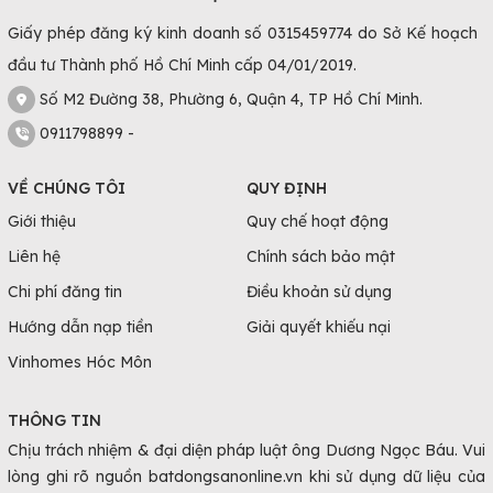
Giấy phép đăng ký kinh doanh số 0315459774 do Sở Kế hoạch
đầu tư Thành phố Hồ Chí Minh cấp 04/01/2019.
Số M2 Đường 38, Phường 6, Quận 4, TP Hồ Chí Minh.
0911798899 -
VỀ CHÚNG TÔI
QUY ĐỊNH
Giới thiệu
Quy chế hoạt động
Liên hệ
Chính sách bảo mật
Chi phí đăng tin
Điều khoản sử dụng
Hướng dẫn nạp tiền
Giải quyết khiếu nại
Vinhomes Hóc Môn
THÔNG TIN
Chịu trách nhiệm & đại diện pháp luật ông Dương Ngọc Báu. Vui
lòng ghi rõ nguồn batdongsanonline.vn khi sử dụng dữ liệu của