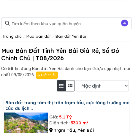
4
Trang chủ
Mua bán đất
Bán đất Yên Bái
Mua Bán Đất Tỉnh Yên Bái Giá Rẻ, Sổ Đỏ
Chính Chủ | T08/2026
Có
58
tin đăng
Bán đất Yên Bái dành cho bạn được cập nhật mới
nhất 09/08/2026.
Giới thiệu
Bán đất trung tâm thị trấn trạm tấu, cực tăng trưởng mới
của du lịch...
Giá:
5.1 Tỷ
Diện tích:
3300 m²
Trạm Tấu, Yên Bái