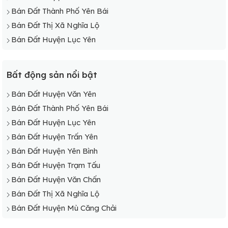
Phía Bắc của tỉnh gồm huyện Lục Yên, Văn Yên và Yên
Bán Đất Thành Phố Yên Bái
Bình với diện tích khá lớn; ngoài ra còn sở hữu tuyến
Bán Đất Thị Xã Nghĩa Lộ
đường sắt nối liền tỉnh Yên Bái với Lào Cai và Phú Thọ. Giá
Bán Đất Huyện Lục Yên
đất tại nơi này khá thấp so với mặt bằng chung.
Phía Tây chủ yếu là diện tích đất của huyện Mù Cang Chải.
Bất động sản nổi bật
Tuy chưa có cụm công nghiệp nào, thế nhưng nơi đây lại
có tiềm năng phát triển ngành du lịch rất lớn. Nếu mua đất
Bán Đất Huyện Văn Yên
tại đây quý khách có thể đầu tư làm homestay lâu dài để
Bán Đất Thành Phố Yên Bái
kinh doanh rất phù hợp. Giá đất tại đây có phần nhỉnh hơn
Bán Đất Huyện Lục Yên
so với những khu vực khác.
Bán Đất Huyện Trấn Yên
Bán Đất Huyện Yên Bình
Bán Đất Huyện Trạm Tấu
Bán Đất Huyện Văn Chấn
Bán Đất Thị Xã Nghĩa Lộ
Bán Đất Huyện Mù Căng Chải