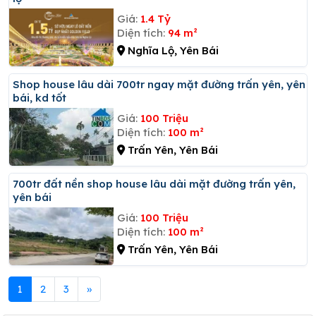
Giá:
1.4 Tỷ
Diện tích:
94 m²
Nghĩa Lộ, Yên Bái
Shop house lâu dài 700tr ngay mặt đường trấn yên, yên
bái, kd tốt
Giá:
100 Triệu
Diện tích:
100 m²
Trấn Yên, Yên Bái
700tr đất nền shop house lâu dài mặt đường trấn yên,
yên bái
Giá:
100 Triệu
Diện tích:
100 m²
Trấn Yên, Yên Bái
1
2
3
»