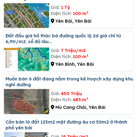
Giá:
1 Tỷ
Diện tích:
100 m²
Yên Bái, Yên Bái
đất đấu giá hồ thác bà đường quốc lộ 2d giá chỉ từ
6,9tr/m2. sổ đỏ lâu...
Giá:
7 Triệu/m2
Diện tích:
100 m²
Yên Bình, Yên Bái
Muốn bán ô đất đang nằm trong kế hoạch xây dựng khu
nghỉ dưỡng
Giá:
450 Triệu
Diện tích:
683 m²
Mù Cang Chải, Yên Bái
Cần bán lô đất 125m2 mặt đường âu cơ 50m2 ở thành
phố yên bái
Giá:
19 Triệu/m2