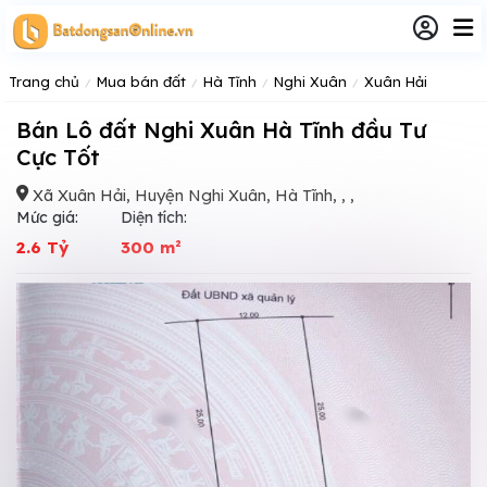
Trang chủ
Mua bán đất
Hà Tĩnh
Nghi Xuân
Xuân Hải
Bán Lô đất Nghi Xuân Hà Tĩnh đầu Tư
Cực Tốt
Xã Xuân Hải, Huyện Nghi Xuân, Hà Tĩnh, , ,
Mức giá:
Diện tích:
2.6 Tỷ
300 m²