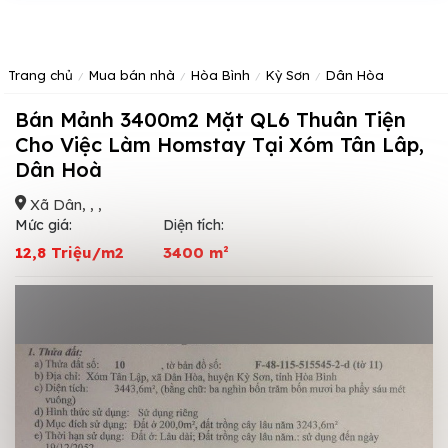
Trang chủ
Mua bán nhà
Hòa Bình
Kỳ Sơn
Dân Hòa
Bán Mảnh 3400m2 Mặt QL6 Thuân Tiện
Cho Việc Làm Homstay Tại Xóm Tân Lâp,
Dân Hoà
Xã Dân, , ,
Mức giá:
Diện tích:
12,8 Triệu/m2
3400 m²