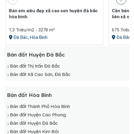
Bán em siêu đẹp xã cao sơn huyện đà bắc
Cần bán gấp lô đất cực đẹp mặt đường
hòa bình.
liên xã cao
1,3 Triệu/m2 - 3278 m²
675 Triệu 
Đà Bắc, Hòa Bình
Đà Bắc, 
Bán đất Huyện Đà Bắc
Bán đất Thị trấn Đà Bắc
Bán đất Xã Cao Sơn, Đà Bắc
Bán đất Hòa Bình
Bán đất Thành Phố Hòa Bình
Bán đất Huyện Cao Phong
Bán đất Huyện Đà Bắc
Bán đất Huyện Kim Bôi