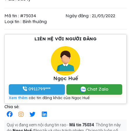
Mã tin : #75034
Ngày đăng : 21/05/2022
Loại tin : Bình thường
LIÊN HỆ VỚI NGƯỜI ĐĂNG
Ngọc Huế
0911799***
Chat Zalo
Xem thêm
các tin đăng khác của Ngọc Huế
Chia sẻ:
Quý vị đang xem nội dung tin rao -
Mã tin 75034
. Thông tin này
do
Ngọc Huế
đăng tải và chịu trách nhiệm. Chúng tôi luôn cố