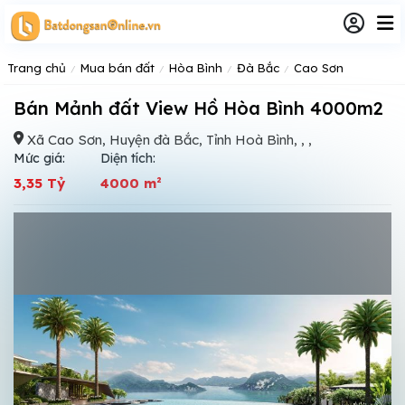
Trang chủ
Mua bán đất
Hòa Bình
Đà Bắc
Cao Sơn
Bán Mảnh đất View Hồ Hòa Bình 4000m2
Xã Cao Sơn, Huyện đà Bắc, Tỉnh Hoà Bình, , ,
Mức giá:
Diện tích:
3,35 Tỷ
4000 m²