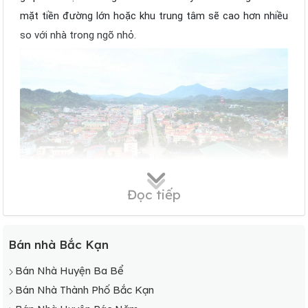
mặt tiền đường lớn hoặc khu trung tâm sẽ cao hơn nhiều
so với nhà trong ngõ nhỏ.
Đọc tiếp
Nhà ở Bắc Kạn đang có giá bán khá hấp dẫn
Biệt thự nghỉ dưỡng
Bán nhà Bắc Kạn
Loại hình biệt thự nghỉ dưỡng chỉ thực sự phát triển ở
những khu vực có nhiều thắng cảnh đẹp thích hợp để phát
Bán Nhà Huyện Ba Bể
triển du lịch. Trong đó không thể không nhắc đến hàng
Bán Nhà Thành Phố Bắc Kạn
loạt những dự án chất lượng được xây dựng quanh khu du