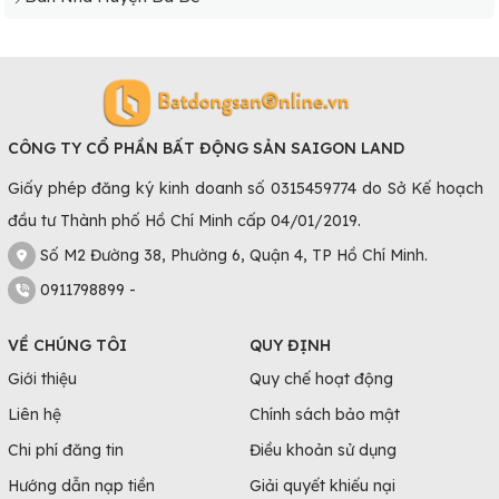
CÔNG TY CỔ PHẦN BẤT ĐỘNG SẢN SAIGON LAND
Giấy phép đăng ký kinh doanh số 0315459774 do Sở Kế hoạch
đầu tư Thành phố Hồ Chí Minh cấp 04/01/2019.
Số M2 Đường 38, Phường 6, Quận 4, TP Hồ Chí Minh.
0911798899 -
Lựa chọn shophouse cho khách hàng muốn đầu tư lâu dài
Chung cư
VỀ CHÚNG TÔI
QUY ĐỊNH
Giới thiệu
Quy chế hoạt động
Với những khách hàng không có nhiều tài chính thì chung
cư là lựa chọn thích hợp hơn cả. Nhà chung cư có đa dạng
Liên hệ
Chính sách bảo mật
diện tích để phù hợp với nhu cầu của khách hàng. Một số
Chi phí đăng tin
Điều khoản sử dụng
dự án chung cư chất lượng để khách hàng cân nhắc lựa
Hướng dẫn nạp tiền
Giải quyết khiếu nại