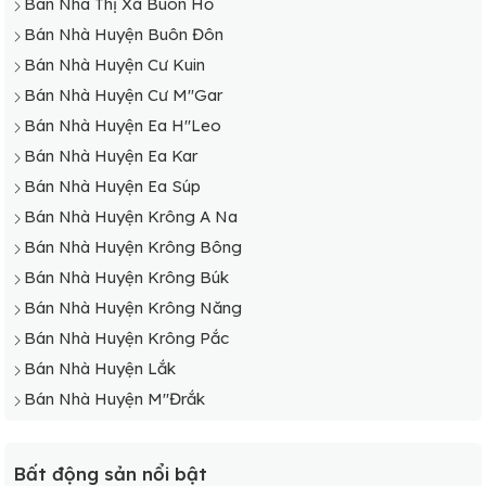
Bán Nhà Thị Xã Buôn Hồ
Bán Nhà Huyện Buôn Đôn
Đắk Lắk với hạ tầng giao thông phát triển
Bán Nhà Huyện Cư Kuin
Tuyến đường Hồ Chí Minh và con đường Xuyên Á nối liền
Bán Nhà Huyện Cư M"Gar
nhiều quốc gia châu Á với nhau chuẩn bị được khởi công
Bán Nhà Huyện Ea H"Leo
xây dựng sẽ là điểm nhấn ấn tượng nhất. Không chỉ thuận
Bán Nhà Huyện Ea Kar
lợi về mặt di chuyển mà còn thu hút thêm một lượng lớn
Bán Nhà Huyện Ea Súp
khách du lịch đến và trải nghiệm.
Bán Nhà Huyện Krông A Na
Các loại hình bất động sản tại Đắk Lắk
Bán Nhà Huyện Krông Bông
Bên cạnh nhà nguyên căn và nhà ở thì sự xuất hiện của
Bán Nhà Huyện Krông Búk
nhiều dự án bất động sản lớn cũng là tiền đề để tăng thêm
Bán Nhà Huyện Krông Năng
sức hút đến các nhà đầu tư. Trong tương lai không xa Đắk
Bán Nhà Huyện Krông Pắc
Lắk sẽ có được những cơ hội đầu tư sinh lời hấp dẫn.
Bán Nhà Huyện Lắk
Loại hình khu đô thị
Bán Nhà Huyện M"Đrắk
Sự chuyển dịch cơ cấu dân số từ các vùng nông thôn lên
thành thị và việc đẩy nhanh quá trình đô thị hoá là những
Bất động sản nổi bật
nguyên nhân lớn nhất giúp các dự án khu đô thị tại Đắk Lắk