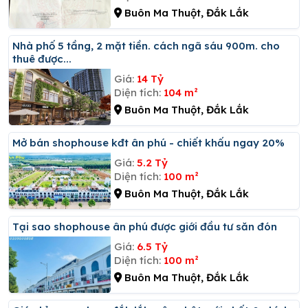
Buôn Ma Thuột, Đắk Lắk
Nhà phố 5 tầng, 2 mặt tiền. cách ngã sáu 900m. cho
thuê được...
Giá:
14 Tỷ
Diện tích:
104 m²
Buôn Ma Thuột, Đắk Lắk
Mở bán shophouse kđt ân phú - chiết khấu ngay 20%
Giá:
5.2 Tỷ
Diện tích:
100 m²
Buôn Ma Thuột, Đắk Lắk
Tại sao shophouse ân phú được giới đầu tư săn đón
Giá:
6.5 Tỷ
Diện tích:
100 m²
Buôn Ma Thuột, Đắk Lắk