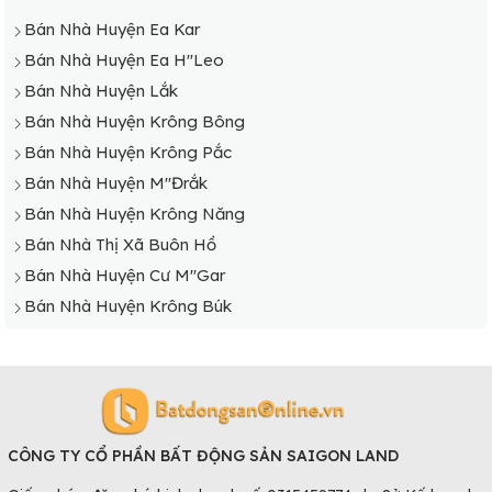
ra đời. Những khu đô thị không chỉ đáp ứng đủ nơi sống
Bán Nhà Huyện Ea Kar
cho mọi cư dân, mà còn hình thành nên những cụm tiện
Bán Nhà Huyện Ea H"Leo
ích chất lượng để cư dân có cơ hội trải nghiệm trọn vẹn
Bán Nhà Huyện Lắk
cuộc sống hiện đại.
Bán Nhà Huyện Krông Bông
Tại Đắk Lắk có rất nhiều dự án khu đô thị đã và đang
Bán Nhà Huyện Krông Pắc
được xây dựng; mang đến đa dạng loại hình sản phẩm như:
Bán Nhà Huyện M"Đrắk
KĐT The Sun Ban Mê, KĐT Highlands Park Complex, khu
Bán Nhà Huyện Krông Năng
dân cư Nam Sơn Đắk Lắk, KĐT Buôn Hồ Central Park, KĐT
Bán Nhà Thị Xã Buôn Hồ
The Coffee City… Không chỉ là nơi ở mà còn là nơi đầu tư
Bán Nhà Huyện Cư M"Gar
cho thuê rất hấp dẫn.
Bán Nhà Huyện Krông Búk
CÔNG TY CỔ PHẦN BẤT ĐỘNG SẢN SAIGON LAND