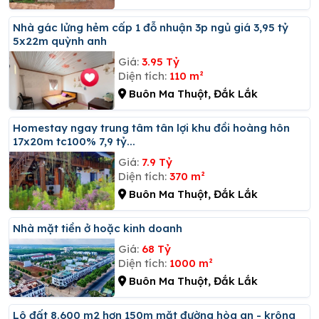
Nhà gác lửng hẻm cấp 1 đỗ nhuận 3p ngủ giá 3,95 tỷ
5x22m quỳnh anh
Giá:
3.95 Tỷ
Diện tích:
110 m²
Buôn Ma Thuột, Đắk Lắk
Homestay ngay trung tâm tân lợi khu đồi hoàng hôn
17x20m tc100% 7,9 tỷ...
Giá:
7.9 Tỷ
Diện tích:
370 m²
Buôn Ma Thuột, Đắk Lắk
Nhà mặt tiền ở hoặc kinh doanh
Giá:
68 Tỷ
Diện tích:
1000 m²
Buôn Ma Thuột, Đắk Lắk
Lô đất 8.600 m2 hơn 150m mặt đường hòa an - krông