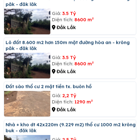
păk - đăk lăk
Giá:
3.5 Tỷ
Diện tích:
8600 m²
Đắk Lắk
Lô đất 8.600 m2 hơn 150m mặt đường hòa an - krông
păk - đăk lăk
Giá:
3.5 Tỷ
Diện tích:
8600 m²
Đắk Lắk
đất sào thổ cư 2 mặt tiền tx. buôn hồ
Giá:
2,2 Tỷ
Diện tích:
1290 m²
Đắk Lắk
Nhà + kho dt 42x220m (9.229 m2) thổ cư 1000 m2 krông
buk - đăk lăk
Giá:
2.5 Tỷ