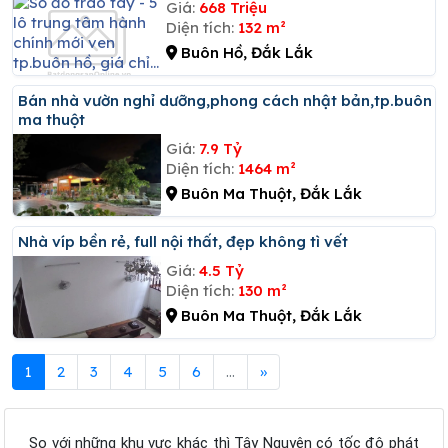
Giá:
668 Triệu
Diện tích:
132 m²
Buôn Hồ, Đắk Lắk
Bán nhà vườn nghỉ dưỡng,phong cách nhật bản,tp.buôn
ma thuột
Giá:
7.9 Tỷ
Diện tích:
1464 m²
Buôn Ma Thuột, Đắk Lắk
Nhà víp bền rẻ, full nội thất, đẹp không tì vết
Giá:
4.5 Tỷ
Diện tích:
130 m²
Buôn Ma Thuột, Đắk Lắk
1
2
3
4
5
6
...
»
So với những khu vực khác thì Tây Nguyên có tốc độ phát