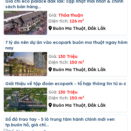
Giá chỉ eco palace đắk lắk: cập nhật mới nhất & chính
sách bán hàng...
Giá:
Thỏa thuận
Diện tích:
126 m²
Buôn Ma Thuột, Đắk Lắk
7 lý do nên dự án vào ecopark buôn ma thuột ngay hôm
nay
Giá:
130 Triệu
Diện tích:
150 m²
Buôn Ma Thuột, Đắk Lắk
Giới thiệu về tập đoàn ecopark - tổ hợp thông tin từ a-z
Giá:
130 Triệu
Diện tích:
150 m²
Buôn Ma Thuột, Đắk Lắk
Sổ đỏ trao tay - 5 lô trung tâm hành chính mới ven
tp.buôn hồ, giá chỉ...