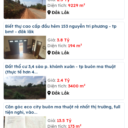
Diện tích:
9229 m²
Đắk Lắk
Biết thự cao cấp đầu hẻm 153 nguyễn tri phương - tp
bmt - đăk lăk
Giá:
3.8 Tỷ
Diện tích:
194 m²
Đắk Lắk
đất thổ cư 3,4 sào p. khánh xuân - tp buôn ma thuột
(thực tế hơn 4...
Giá:
2.4 Tỷ
Diện tích:
3400 m²
Đắk Lắk
Căn góc eco city buôn ma thuột rẻ nhất thị trường, full
tiện nghi, vào...
Giá:
13.5 Tỷ
Diện tích:
173 m²