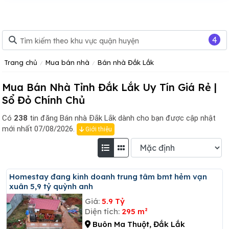
4
Trang chủ
Mua bán nhà
Bán nhà Đắk Lắk
Mua Bán Nhà Tỉnh Đắk Lắk Uy Tín Giá Rẻ |
Sổ Đỏ Chính Chủ
Có
238
tin đăng
Bán nhà Đắk Lắk dành cho bạn được cập nhật
mới nhất 07/08/2026.
Giới thiệu
Homestay đang kinh doanh trung tâm bmt hẻm vạn
xuân 5,9 tỷ quỳnh anh
Giá:
5.9 Tỷ
Diện tích:
295 m²
Buôn Ma Thuột, Đắk Lắk