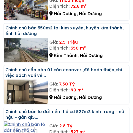
Giá:
Thỏa thuận
Diện tích:
72.8 m²
Hải Dương, Hải Dương
Chính chủ bán 350m2 tại kim xuyên, huyện kim thành,
tỉnh hải dương
Giá:
2.5 Triệu
Diện tích:
350 m²
Kim Thành, Hải Dương
Chính chủ cần bán 01 căn ecoriver ,đã hoàn thiện,chỉ
việc xách vali về...
Giá:
7.50 Tỷ
Diện tích:
90 m²
Hải Dương, Hải Dương
Chính chủ bán lô đất nền thổ cư 527m2 kinh trang - nở
hậu - gần ql5...
Giá:
2.8 Tỷ
Diện tích:
527 m²