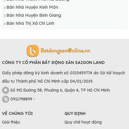
hợp lý và phù hợp với đông đảo phân khúc khách hàng
Bán Nhà Huyện Kinh Môn
trong ngoài tỉnh.
Bán Nhà Huyện Bình Giang
Bán Nhà Thị Xã Chí Linh
CÔNG TY CỔ PHẦN BẤT ĐỘNG SẢN SAIGON LAND
Giấy phép đăng ký kinh doanh số 0315459774 do Sở Kế hoạch
đầu tư Thành phố Hồ Chí Minh cấp 04/01/2019.
Giá bán nhà Hải Dương khá mềm so với tiềm năng phát
triển
Số M2 Đường 38, Phường 6, Quận 4, TP Hồ Chí Minh.
Hiện nay, bất động sản tập trung chủ yếu ở những khu vực
0911798899 -
trung tâm như TP Hải Dương, TP Chí Linh, huyện Thanh
Miện… Vài năm tới khi nhiều dự án bất động sản được xây
VỀ CHÚNG TÔI
QUY ĐỊNH
dựng nhiều hơn nữa tại Hải Dương sẽ kéo theo giá nhà đất
Giới thiệu
Quy chế hoạt động
tăng nhanh. Mang đến những cơ hội đầu tư sinh lời cực