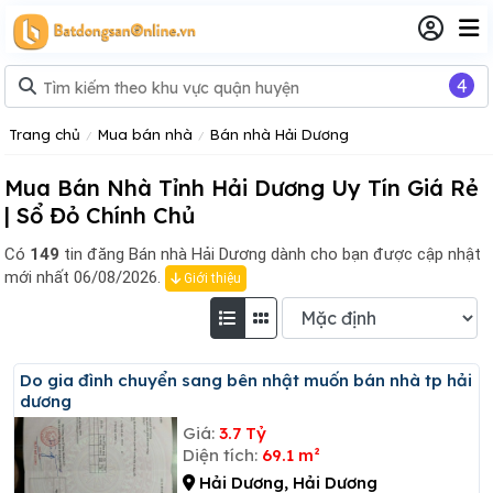
4
Trang chủ
Mua bán nhà
Bán nhà Hải Dương
Mua Bán Nhà Tỉnh Hải Dương Uy Tín Giá Rẻ
| Sổ Đỏ Chính Chủ
Có
149
tin đăng
Bán nhà Hải Dương dành cho bạn được cập nhật
mới nhất 06/08/2026.
Giới thiệu
Do gia đình chuyển sang bên nhật muốn bán nhà tp hải
dương
Giá:
3.7 Tỷ
Diện tích:
69.1 m²
Hải Dương, Hải Dương