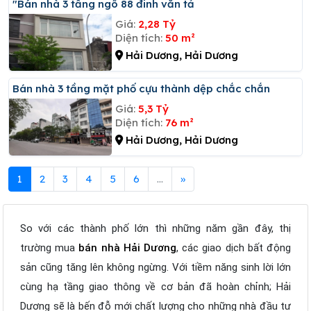
"bán nhà 3 tầng ngõ 88 đinh văn tả
Giá:
2,28 Tỷ
Diện tích:
50 m²
Hải Dương, Hải Dương
Bán nhà 3 tầng mặt phố cựu thành dệp chắc chắn
Giá:
5,3 Tỷ
Diện tích:
76 m²
Hải Dương, Hải Dương
1
2
3
4
5
6
...
»
So với các thành phố lớn thì những năm gần đây, thị
trường mua
bán nhà Hải Dương
, các giao dịch bất động
sản cũng tăng lên không ngừng. Với tiềm năng sinh lời lớn
cùng hạ tầng giao thông về cơ bản đã hoàn chỉnh; Hải
Dương sẽ là bến đỗ mới chất lượng cho những nhà đầu tư