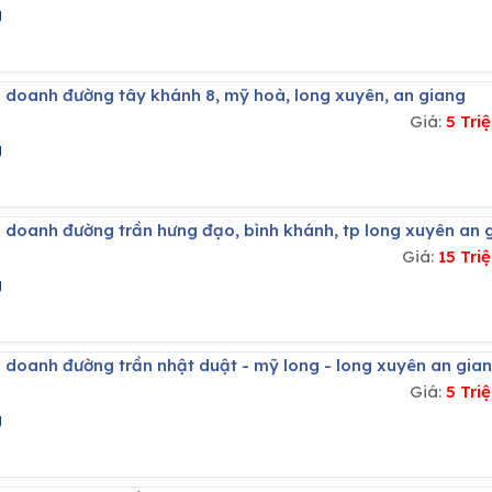
g
h doanh đường tây khánh 8, mỹ hoà, long xuyên, an giang
Giá:
5 Tri
g
h doanh đường trần hưng đạo, bình khánh, tp long xuyên an 
Giá:
15 Tr
g
h doanh đường trần nhật duật - mỹ long - long xuyên an gia
Giá:
5 Tri
g