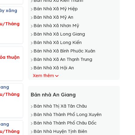
Bán Nhà Xã Kiến Thành
Bán Nhà Xã Mỹ Hiệp
Bán Nhà Xã Mỹ An
iệu/Tháng
Bán Nhà Xã Nhơn Mỹ
Bán Nhà Xã Long Giang
Bán Nhà Xã Long Kiến
Bán Nhà Xã Bình Phước Xuân
ỏa thuận
Bán Nhà Xã An Thạnh Trung
Bán Nhà Xã Hội An
Xem thêm
Bán Nhà Xã Hòa Bình
Bán Nhà Xã Hòa An
iang
ệu/Tháng
Bán nhà An Giang
Bán Nhà Thị Xã Tân Châu
Bán Nhà Thành Phố Long Xuyên
Bán Nhà Thành Phố Châu Đốc
iang
ệu/Tháng
Bán Nhà Huyện Tịnh Biên