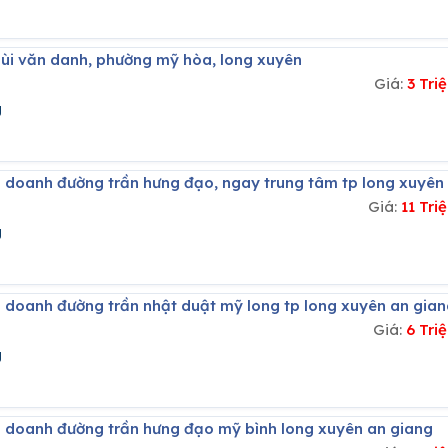
 bùi văn danh, phường mỹ hòa, long xuyên
Giá:
3 Tr
g
h doanh đường trần hưng đạo, ngay trung tâm tp long xuyên
Giá:
11 Tr
g
h doanh đường trần nhật duật mỹ long tp long xuyên an gian
Giá:
6 Tri
g
h doanh đường trần hưng đạo mỹ bình long xuyên an giang