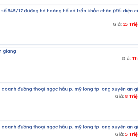
Giá:
15 Tr
g
n giang
Giá:
Th
h doanh đường thoại ngọc hầu p. mỹ long tp long xuyên an g
Giá:
8 Tri
g
h doanh đường thoại ngọc hầu p. mỹ long tp long xuyên an g
Giá:
5 Tri