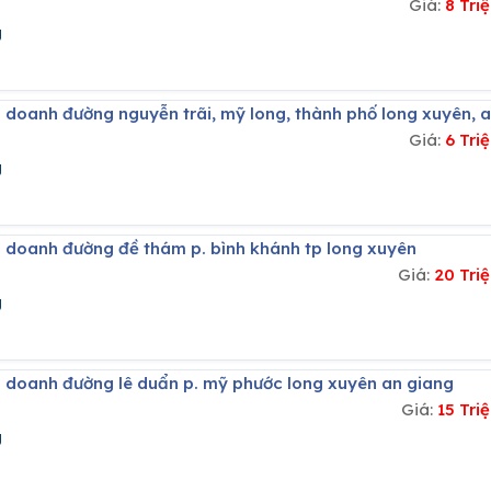
Giá:
8 Tri
g
h doanh đường nguyễn trãi, mỹ long, thành phố long xuyên, 
Giá:
6 Tri
g
h doanh đường đề thám p. bình khánh tp long xuyên
Giá:
20 Tri
g
h doanh đường lê duẩn p. mỹ phước long xuyên an giang
Giá:
15 Tr
g