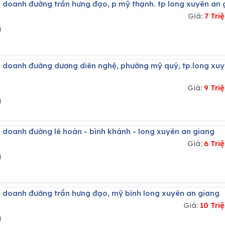
h doanh đường trần hưng đạo, p mỹ thạnh. tp long xuyên an 
Giá:
7 Tr
g
Giá:
9 Tri
g
h doanh đường lê hoàn - bình khánh - long xuyên an giang
Giá:
6 Tri
g
h doanh đường trần hưng đạo, mỹ bình long xuyên an giang
Giá:
10 Tri
g