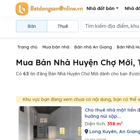
Nhà đất bán
Nhà đấ
Bán
Thuê
Trang chủ
Mua bán nhà
Bán nhà An Giang
Bán Nhà Hu
Mua Bán Nhà Huyện Chợ Mới, T
Có
63
tin đăng
Bán Nhà Huyện Chợ Mới dành cho bạn được 
Khu vực bạn đang xem chưa có nội dung, bạn có thể x
Cho thuê nhà mặt tiền đường tỉnh lộ đt.943 (cách cầu mương khai lớn (rạch bằng tăng) về
hướng núi sập...
Diện tích:
358 m²
Long Xuyên, An Gian