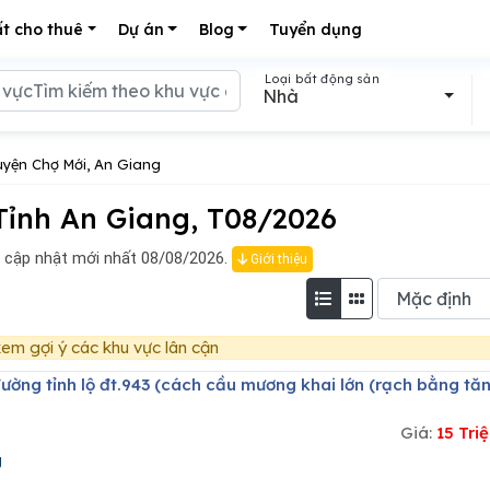
t cho thuê
Dự án
Blog
Tuyển dụng
Loại bất động sản
Nhà
yện Chợ Mới, An Giang
ỉnh An Giang, T08/2026
cập nhật mới nhất 08/08/2026.
Giới thiệu
em gợi ý các khu vực lân cận
Giá:
15 Tr
g