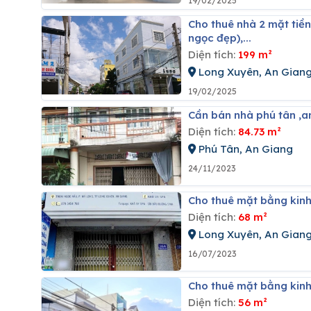
19/02/2025
Cho thuê nhà 2 mặt tiền số 345/17 đường hà hoàng hổ và trần khắc chân (đối diện cây xăng
ngọc đẹp),...
Diện tích:
199 m²
Long Xuyên, An Gian
19/02/2025
Cần bán nhà phú tân ,a
Diện tích:
84.73 m²
Phú Tân, An Giang
24/11/2023
Cho thuê mặt bằng kin
Diện tích:
68 m²
Long Xuyên, An Gian
16/07/2023
Cho thuê mặt bằng kin
Diện tích:
56 m²