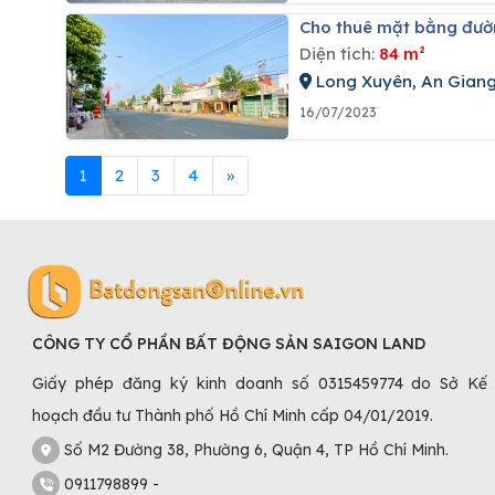
Cho thuê mặt bằng đườ
Diện tích:
84 m²
Long Xuyên, An Gian
16/07/2023
1
2
3
4
»
CÔNG TY CỔ PHẦN BẤT ĐỘNG SẢN SAIGON LAND
Giấy phép đăng ký kinh doanh số 0315459774 do Sở Kế
hoạch đầu tư Thành phố Hồ Chí Minh cấp 04/01/2019.
Số M2 Đường 38, Phường 6, Quận 4, TP Hồ Chí Minh.
0911798899 -