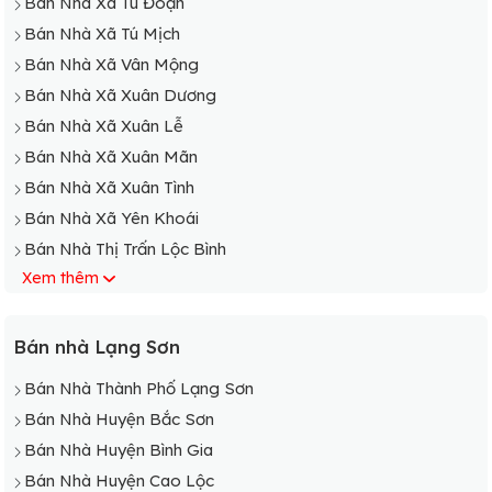
Bán Nhà Xã Tú Đoạn
Bán Nhà Xã Tú Mịch
Bán Nhà Xã Vân Mộng
Bán Nhà Xã Xuân Dương
Bán Nhà Xã Xuân Lễ
Bán Nhà Xã Xuân Mãn
Bán Nhà Xã Xuân Tình
Bán Nhà Xã Yên Khoái
Bán Nhà Thị Trấn Lộc Bình
Xem thêm
Bán Nhà Thị Trấn Na Dương
Bán Nhà Xã Ái Quốc
Bán Nhà Xã Bằng Khánh
Bán nhà Lạng Sơn
Bán Nhà Xã Đồng Bục
Bán Nhà Thành Phố Lạng Sơn
Bán Nhà Xã Đông Quan
Bán Nhà Huyện Bắc Sơn
Bán Nhà Xã Hiệp Hạ
Bán Nhà Huyện Bình Gia
Bán Nhà Xã Hữu Khánh
Bán Nhà Huyện Cao Lộc