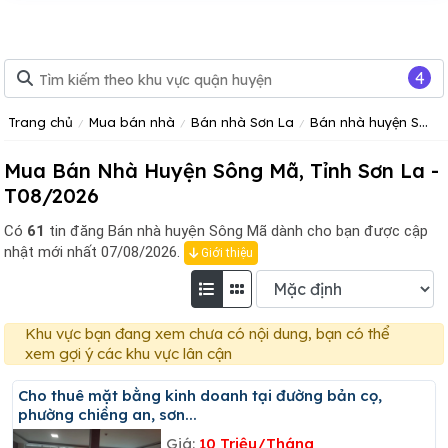
4
Trang chủ
Mua bán nhà
Bán nhà Sơn La
Bán nhà huyện Sông Mã
Mua Bán Nhà Huyện Sông Mã, Tỉnh Sơn La -
T08/2026
Có
61
tin đăng
Bán nhà huyện Sông Mã dành cho bạn được cập
nhật mới nhất 07/08/2026.
Giới thiệu
Khu vực bạn đang xem chưa có nội dung, bạn có thể
xem gợi ý các khu vực lân cận
Cho thuê mặt bằng kinh doanh tại đường bản cọ,
phường chiềng an, sơn...
Giá:
10 Triệu/Tháng