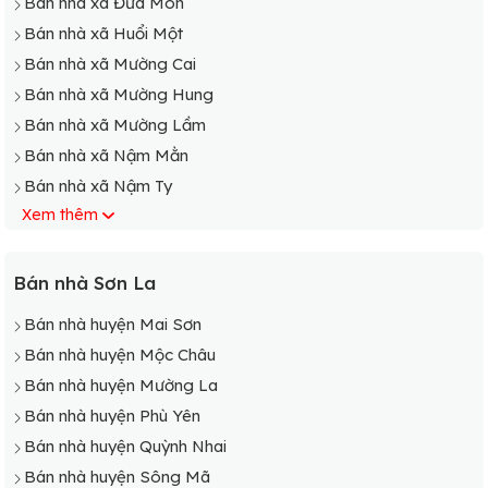
Bán nhà xã Đứa Mòn
Bán nhà xã Huổi Một
Bán nhà xã Mường Cai
Bán nhà xã Mường Hung
Bán nhà xã Mường Lầm
Bán nhà xã Nậm Mằn
Bán nhà xã Nậm Ty
Xem thêm
Bán nhà xã Nà Ngựu
Bán nhà xã Pú Pẩu
Bán nhà xã Yên Hưng
Bán nhà Sơn La
Bán nhà huyện Mai Sơn
Bán nhà huyện Mộc Châu
Bán nhà huyện Mường La
Bán nhà huyện Phù Yên
Bán nhà huyện Quỳnh Nhai
Bán nhà huyện Sông Mã