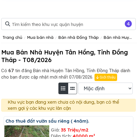
4
Trang chủ
Mua bán nhà
Bán nhà Đồng Tháp
Bán nhà Huyện Tân Hồng, Tỉnh Đồng Tháp
Mua Bán Nhà Huyện Tân Hồng, Tỉnh Đồng
Tháp - T08/2026
Có
67
tin đăng
Bán nhà Huyện Tân Hồng, Tỉnh Đồng Tháp dành
cho bạn được cập nhật mới nhất 07/08/2026.
Giới thiệu
Khu vực bạn đang xem chưa có nội dung, bạn có thể
xem gợi ý các khu vực lân cận
Cho thuê đất vườn sầu riêng ( 4năm).
Giá:
35 Triệu/m2
Diện tích:
40000 m²