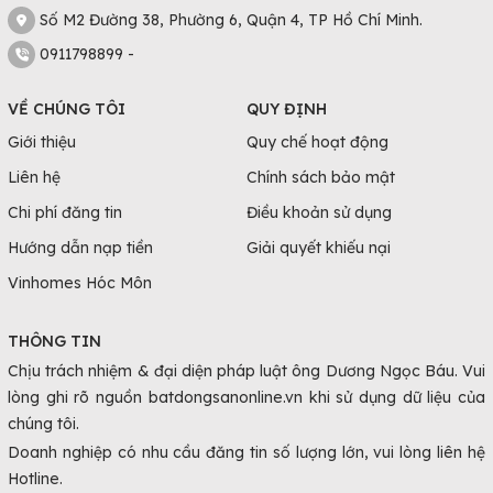
Số M2 Đường 38, Phường 6, Quận 4, TP Hồ Chí Minh.
0911798899 -
VỀ CHÚNG TÔI
QUY ĐỊNH
Giới thiệu
Quy chế hoạt động
Liên hệ
Chính sách bảo mật
Chi phí đăng tin
Điều khoản sử dụng
Hướng dẫn nạp tiền
Giải quyết khiếu nại
Vinhomes Hóc Môn
THÔNG TIN
Chịu trách nhiệm & đại diện pháp luật ông Dương Ngọc Báu. Vui
lòng ghi rõ nguồn batdongsanonline.vn khi sử dụng dữ liệu của
chúng tôi.
Doanh nghiệp có nhu cầu đăng tin số lượng lớn, vui lòng liên hệ
Hotline.