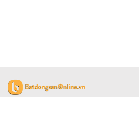
CÔNG TY CỔ PHẦN BẤT ĐỘNG SẢN SAIGON LAND
Giấy phép đăng ký kinh doanh số 0315459774 do Sở Kế
hoạch đầu tư Thành phố Hồ Chí Minh cấp 04/01/2019.
Số M2 Đường 38, Phường 6, Quận 4, TP Hồ Chí Minh.