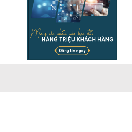
THÔNG TIN
Chịu trách nhiệm & đại diện pháp luật ông Dương Ngọc
Báu. Vui lòng ghi rõ nguồn batdongsanonline.vn khi sử
dụng dữ liệu của chúng tôi.
Doanh nghiệp có nhu cầu đăng tin số lượng lớn, vui lòng