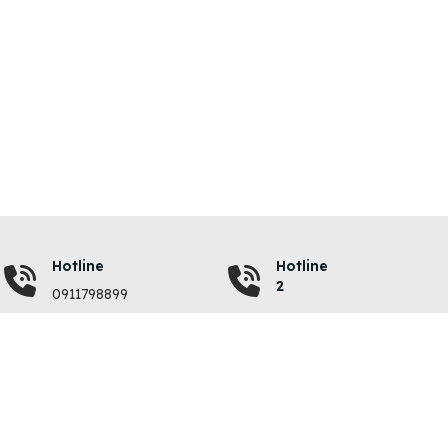
Hotline
Hotline
2
0911798899
VỀ CHÚNG TÔI
QUY ĐỊNH
Giới thiệu
Quy chế hoạt động
Liên hệ
Chính sách bảo mật
Chi phí đăng tin
Điều khoản sử dụng