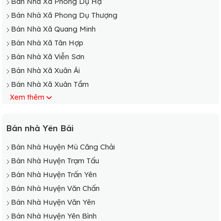
Bán Nhà Xã Phong Dụ Hạ
Bán Nhà Xã Phong Dụ Thượng
Bán Nhà Xã Quang Minh
Bán Nhà Xã Tân Hợp
Bán Nhà Xã Viễn Sơn
Bán Nhà Xã Xuân Ái
Bán Nhà Xã Xuân Tầm
Xem thêm
Bán Nhà Xã Yên Hợp
Bán Nhà Xã Yên Hưng
Bán Nhà Xã Yên Phú
Bán nhà Yên Bái
Bán Nhà Xã Yên Thái
Bán Nhà Huyện Mù Căng Chải
Bán Nhà Thị Trấn Mậu A
Bán Nhà Huyện Trạm Tấu
Bán Nhà Xã An Bình
Bán Nhà Huyện Trấn Yên
Bán Nhà Xã An Thịnh
Bán Nhà Huyện Văn Chấn
Bán Nhà Xã Châu Quế Hạ
Bán Nhà Huyện Văn Yên
Bán Nhà Xã Châu Quế Thượng
Bán Nhà Huyện Yên Bình