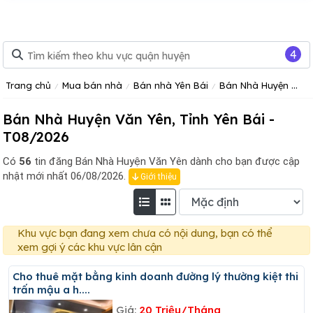
4
Trang chủ
Mua bán nhà
Bán nhà Yên Bái
Bán Nhà Huyện Văn Yên, Tỉnh Yên Bái
Bán Nhà Huyện Văn Yên, Tỉnh Yên Bái -
T08/2026
Có
56
tin đăng
Bán Nhà Huyện Văn Yên dành cho bạn được cập
nhật mới nhất 06/08/2026.
Giới thiệu
Khu vực bạn đang xem chưa có nội dung, bạn có thể
xem gợi ý các khu vực lân cận
Cho thuê mặt bằng kinh doanh đường lý thường kiệt thi
trấn mậu a h....
Giá:
20 Triệu/Tháng