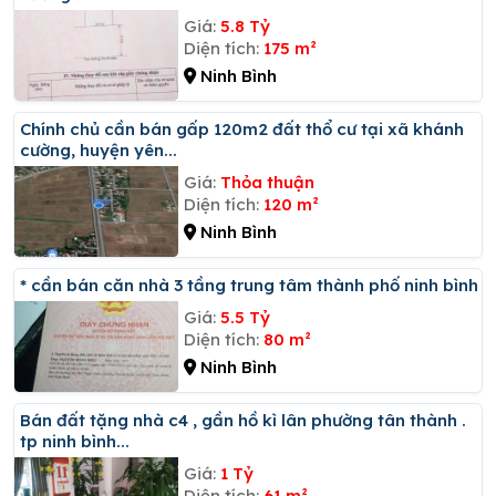
Giá:
5.8 Tỷ
Diện tích:
175 m²
Ninh Bình
Chính chủ cần bán gấp 120m2 đất thổ cư tại xã khánh
cường, huyện yên...
Giá:
Thỏa thuận
Diện tích:
120 m²
Ninh Bình
* cần bán căn nhà 3 tầng trung tâm thành phố ninh bình
Giá:
5.5 Tỷ
Diện tích:
80 m²
Ninh Bình
Bán đất tặng nhà c4 , gần hồ kì lân phường tân thành .
tp ninh bình...
Giá:
1 Tỷ
Diện tích:
61 m²