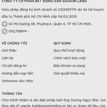
CÔNG TY CỔ PHẦN BẤT ĐỘNG SẢN SAIGON LAND
Giấy phép đăng ký kinh doanh số 0315459774 do Sở Kế hoạch
đầu tư Thành phố Hồ Chí Minh cấp 04/01/2019.
Số M2 Đường 38, Phường 6, Quận 4, TP Hồ Chí Minh.
0911798899 -
VỀ CHÚNG TÔI
QUY ĐỊNH
Giới thiệu
Quy chế hoạt động
Liên hệ
Chính sách bảo mật
Chi phí đăng tin
Điều khoản sử dụng
Hướng dẫn nạp tiền
Giải quyết khiếu nại
Vinhomes Hóc Môn
THÔNG TIN
Chịu trách nhiệm & đại diện pháp luật ông Dương Ngọc Báu. Vui
lòng ghi rõ nguồn batdongsanonline.vn khi sử dụng dữ liệu của