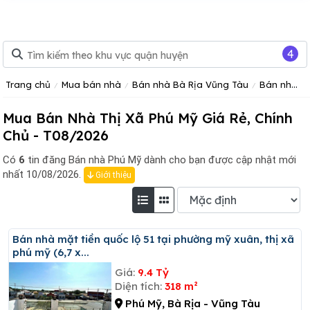
4
Trang chủ
Mua bán nhà
Bán nhà Bà Rịa Vũng Tàu
Bán nhà Phú Mỹ
Mua Bán Nhà Thị Xã Phú Mỹ Giá Rẻ, Chính
Chủ - T08/2026
Có
6
tin đăng
Bán nhà Phú Mỹ dành cho bạn được cập nhật mới
nhất 10/08/2026.
Giới thiệu
Bán nhà mặt tiền quốc lộ 51 tại phường mỹ xuân, thị xã
phú mỹ (6,7 x...
Giá:
9.4 Tỷ
Diện tích:
318 m²
Phú Mỹ, Bà Rịa - Vũng Tàu