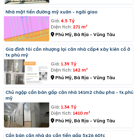
Nhà mặt tiền đường mỹ xuân - ngãi giao
Giá:
4.5 Tỷ
Diện tích:
271 m²
Phú Mỹ, Bà Rịa - Vũng Tàu
Gia đình tôi cần nhượng lại căn nhà cấp4 xây kiên cố ở
tx phú mỹ
Giá:
1.39 Tỷ
Diện tích:
142 m²
Phú Mỹ, Bà Rịa - Vũng Tàu
Chủ ngộp cần bán gấp căn nhà 141m2 châu pha - tx.phú
mỹ
Giá:
1.34 Tỷ
Diện tích:
1410 m²
Phú Mỹ, Bà Rịa - Vũng Tàu
Cần bán căn nhà do cần tiền gấp 5x26 60tc