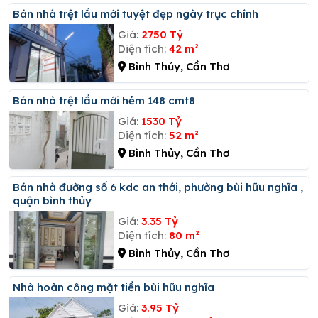
Bán nhà trệt lầu mới tuyệt đẹp ngày trục chính
Giá:
2750 Tỷ
Diện tích:
42 m²
Bình Thủy, Cần Thơ
Bán nhà trệt lầu mới hẻm 148 cmt8
Giá:
1530 Tỷ
Diện tích:
52 m²
Bình Thủy, Cần Thơ
Bán nhà đường số 6 kdc an thới, phường bùi hữu nghĩa ,
quận bình thủy
Giá:
3.35 Tỷ
Diện tích:
80 m²
Bình Thủy, Cần Thơ
Nhà hoàn công mặt tiền bùi hữu nghĩa
Giá:
3.95 Tỷ