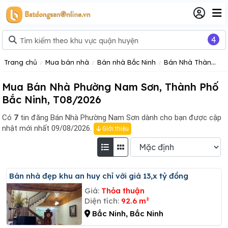
4
Trang chủ
Mua bán nhà
Bán nhà Bắc Ninh
Bán Nhà Thành Phố Bắc Ninh
Mua Bán Nhà Phường Nam Sơn, Thành Phố
Bắc Ninh, T08/2026
Có
7
tin đăng
Bán Nhà Phường Nam Sơn dành cho bạn được cập
nhật mới nhất 09/08/2026.
Giới thiệu
Bán nhà đẹp khu an huy chỉ với giá 13,x tỷ đồng
Giá:
Thỏa thuận
Diện tích:
92.6 m²
Bắc Ninh, Bắc Ninh