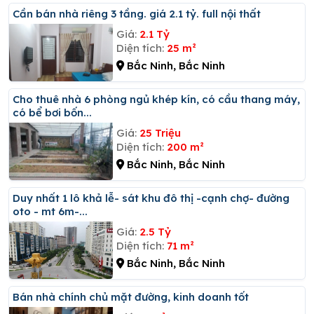
Cần bán nhà riêng 3 tầng. giá 2.1 tỷ. full nội thất
Giá:
2.1 Tỷ
Diện tích:
25 m²
Bắc Ninh, Bắc Ninh
Cho thuê nhà 6 phòng ngủ khép kín, có cầu thang máy,
có bể bơi bốn...
Giá:
25 Triệu
Diện tích:
200 m²
Bắc Ninh, Bắc Ninh
Duy nhất 1 lô khả lễ- sát khu đô thị -cạnh chợ- đường
oto - mt 6m-...
Giá:
2.5 Tỷ
Diện tích:
71 m²
Bắc Ninh, Bắc Ninh
Bán nhà chính chủ mặt đường, kinh doanh tốt