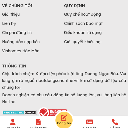
VỀ CHÚNG TÔI
QUY ĐỊNH
Giới thiệu
Quy chế hoạt động
Liên hệ
Chính sách bảo mật
Chi phí đăng tin
Điều khoản sử dụng
Hướng dẫn nạp tiền
Giải quyết khiếu nại
Vinhomes Hóc Môn
THÔNG TIN
Chịu trách nhiệm & đại diện pháp luật ông Dương Ngọc Báu. Vui
lòng ghi rõ nguồn batdongsanonline.vn khi sử dụng dữ liệu của
chúng tôi.
Doanh nghiệp có nhu cầu đăng tin số lượng lớn, vui lòng liên hệ
Hotline.
Đăng tin
© Copyright 2010 - 2026 Batdongsanonline.vn.