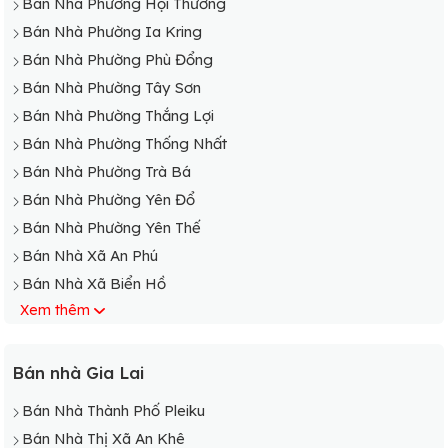
Bán Nhà Phường Hội Thương
Bán Nhà Phường Ia Kring
Bán Nhà Phường Phù Đổng
Bán Nhà Phường Tây Sơn
Bán Nhà Phường Thắng Lợi
Bán Nhà Phường Thống Nhất
Bán Nhà Phường Trà Bá
Bán Nhà Phường Yên Đổ
Bán Nhà Phường Yên Thế
Bán Nhà Xã An Phú
Bán Nhà Xã Biển Hồ
Xem thêm
Bán Nhà Xã Chư Á
Bán Nhà Xã Chư H"Drông
Bán Nhà Xã Diên Phú
Bán nhà Gia Lai
Bán Nhà Xã Gào
Bán Nhà Thành Phố Pleiku
Bán Nhà Xã Ia Kênh
Bán Nhà Thị Xã An Khê