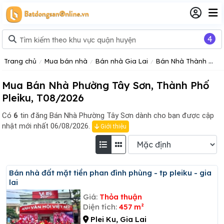
4
Trang chủ
Mua bán nhà
Bán nhà Gia Lai
Bán Nhà Thành Phố Pleiku
Mua Bán Nhà Phường Tây Sơn, Thành Phố
Pleiku, T08/2026
Có
6
tin đăng
Bán Nhà Phường Tây Sơn dành cho bạn được cập
nhật mới nhất 06/08/2026.
Giới thiệu
Bán nhà đất mặt tiền phan đình phùng - tp pleiku - gia
lai
Giá:
Thỏa thuận
Diện tích:
457 m²
Plei Ku, Gia Lai