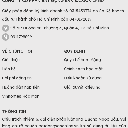
CÔNG TY CỔ PHẦN BẤT ĐỘNG SẢN SAIGON LAND
Giấy phép đăng ký kinh doanh số 0315459774 do Sở Kế hoạch
đầu tư Thành phố Hồ Chí Minh cấp 04/01/2019.
Số M2 Đường 38, Phường 6, Quận 4, TP Hồ Chí Minh.
0911798899 -
VỀ CHÚNG TÔI
QUY ĐỊNH
Giới thiệu
Quy chế hoạt động
Liên hệ
Chính sách bảo mật
Chi phí đăng tin
Điều khoản sử dụng
Hướng dẫn nạp tiền
Giải quyết khiếu nại
Vinhomes Hóc Môn
THÔNG TIN
Chịu trách nhiệm & đại diện pháp luật ông Dương Ngọc Báu. Vui
lòng ghi rõ nguồn batdongsanonline.vn khi sử dụng dữ liệu của