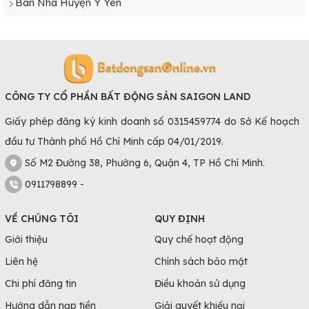
Bán Nhà Huyện Ý Yên
CÔNG TY CỔ PHẦN BẤT ĐỘNG SẢN SAIGON LAND
Giấy phép đăng ký kinh doanh số 0315459774 do Sở Kế hoạch
đầu tư Thành phố Hồ Chí Minh cấp 04/01/2019.
Số M2 Đường 38, Phường 6, Quận 4, TP Hồ Chí Minh.
0911798899 -
VỀ CHÚNG TÔI
QUY ĐỊNH
Giới thiệu
Quy chế hoạt động
Liên hệ
Chính sách bảo mật
Chi phí đăng tin
Điều khoản sử dụng
Hướng dẫn nạp tiền
Giải quyết khiếu nại