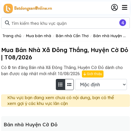
4
Trang chủ
Mua bán nhà
Bán nhà Cần Thơ
Bán nhà Huyện Cờ Đỏ
Mua Bán Nhà Xã Đông Thắng, Huyện Cờ Đỏ
| T08/2026
Có
0
tin đăng
Bán nhà Xã Đông Thắng, Huyện Cờ Đỏ dành cho
bạn được cập nhật mới nhất 10/08/2026.
Giới thiệu
Khu vực bạn đang xem chưa có nội dung, bạn có thể
xem gợi ý các khu vực lân cận
Bán nhà Huyện Cờ Đỏ