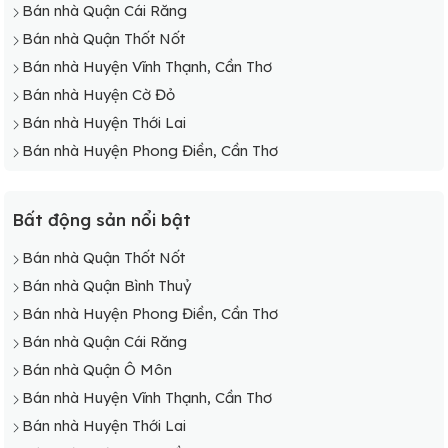
Bán nhà Quận Cái Răng
Bán nhà Quận Thốt Nốt
Bán nhà Huyện Vĩnh Thạnh, Cần Thơ
Bán nhà Huyện Cờ Đỏ
Bán nhà Huyện Thới Lai
Bán nhà Huyện Phong Điền, Cần Thơ
Bất động sản nổi bật
Bán nhà Quận Thốt Nốt
Bán nhà Quận Bình Thuỷ
Bán nhà Huyện Phong Điền, Cần Thơ
Bán nhà Quận Cái Răng
Bán nhà Quận Ô Môn
Bán nhà Huyện Vĩnh Thạnh, Cần Thơ
Bán nhà Huyện Thới Lai