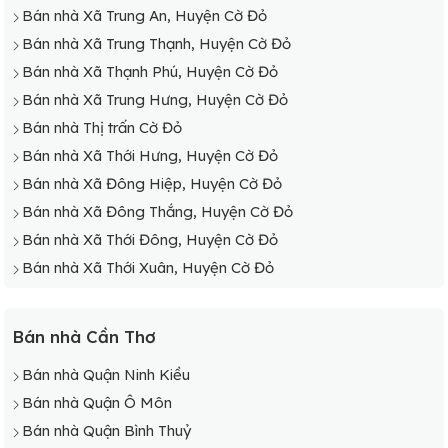
Bán nhà Xã Trung An, Huyện Cờ Đỏ
Bán nhà Xã Trung Thạnh, Huyện Cờ Đỏ
Bán nhà Xã Thạnh Phú, Huyện Cờ Đỏ
Bán nhà Xã Trung Hưng, Huyện Cờ Đỏ
Bán nhà Thị trấn Cờ Đỏ
Bán nhà Xã Thới Hưng, Huyện Cờ Đỏ
Bán nhà Xã Đông Hiệp, Huyện Cờ Đỏ
Bán nhà Xã Đông Thắng, Huyện Cờ Đỏ
Bán nhà Xã Thới Đông, Huyện Cờ Đỏ
Bán nhà Xã Thới Xuân, Huyện Cờ Đỏ
Bán nhà Cần Thơ
Bán nhà Quận Ninh Kiều
Bán nhà Quận Ô Môn
Bán nhà Quận Bình Thuỷ