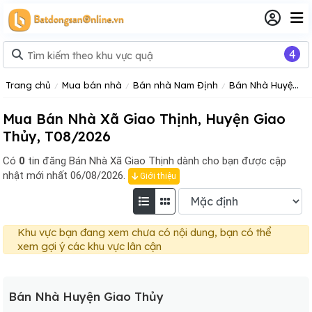
4
Trang chủ
Mua bán nhà
Bán nhà Nam Định
Bán Nhà Huyện Giao Thủy
Mua Bán Nhà Xã Giao Thịnh, Huyện Giao
Thủy, T08/2026
Có
0
tin đăng
Bán Nhà Xã Giao Thịnh dành cho bạn được cập
nhật mới nhất 06/08/2026.
Giới thiệu
Khu vực bạn đang xem chưa có nội dung, bạn có thể
xem gợi ý các khu vực lân cận
Bán Nhà Huyện Giao Thủy