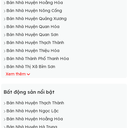
Bán Nhà Huyện Hoằng Hóa
Bán Nhà Xã Hoằng Phụ
Bán Nhà Huyện Nông Cống
Bán Nhà Xã Hoằng Phúc
Bán Nhà Huyện Quảng Xương
Bán Nhà Xã Hoằng Phượng
Bán Nhà Huyện Quan Hóa
Bán Nhà Xã Hoằng Quang
Bán Nhà Huyện Quan Sơn
Bán Nhà Xã Hoằng Quý
Bán Nhà Huyện Thạch Thành
Bán Nhà Xã Hoằng Quỳ
Bán Nhà Huyện Thiệu Hóa
Bán Nhà Xã Hoằng Sơn
Bán Nhà Thành Phố Thanh Hóa
Bán Nhà Xã Hoằng Tân
Bán Nhà Thị Xã Bỉm Sơn
Bán Nhà Xã Hoằng Thái
Xem thêm
Bán Nhà Thành Phố Sầm Sơn
Bán Nhà Xã Hoằng Thắng
Bán Nhà Huyện Bá Thước
Bán Nhà Xã Hoằng Thanh
Bán Nhà Huyện Cẩm Thủy
Bất động sản nổi bật
Bán Nhà Xã Hoằng Thành
Bán Nhà Huyện Đông Sơn
Bán Nhà Xã Hoằng Thịnh
Bán Nhà Huyện Thạch Thành
Bán Nhà Huyện Hà Trung
Bán Nhà Xã Hoằng Tiến
Bán Nhà Huyện Ngọc Lặc
Bán Nhà Huyện Hậu Lộc
Bán Nhà Xã Hoằng Trạch
Bán Nhà Huyện Hoằng Hóa
Bán Nhà Xã Hoằng Trinh
Bán Nhà Huyện Hà Trung