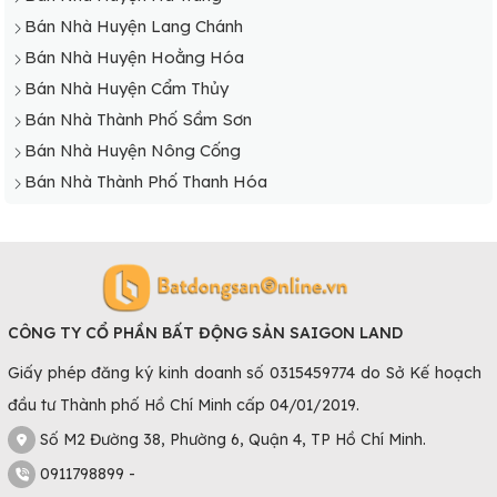
Bán Nhà Xã Hoằng Trung
Bán Nhà Huyện Lang Chánh
Bán Nhà Xã Hoằng Trường
Bán Nhà Huyện Hoằng Hóa
Bán Nhà Xã Hoằng Vinh
Bán Nhà Huyện Cẩm Thủy
Bán Nhà Xã Hoằng Xuân
Bán Nhà Thành Phố Sầm Sơn
Bán Nhà Xã Hoằng Xuyên
Bán Nhà Huyện Nông Cống
Bán Nhà Xã Hoằng Yến
Bán Nhà Thành Phố Thanh Hóa
CÔNG TY CỔ PHẦN BẤT ĐỘNG SẢN SAIGON LAND
Giấy phép đăng ký kinh doanh số 0315459774 do Sở Kế hoạch
đầu tư Thành phố Hồ Chí Minh cấp 04/01/2019.
Số M2 Đường 38, Phường 6, Quận 4, TP Hồ Chí Minh.
0911798899 -