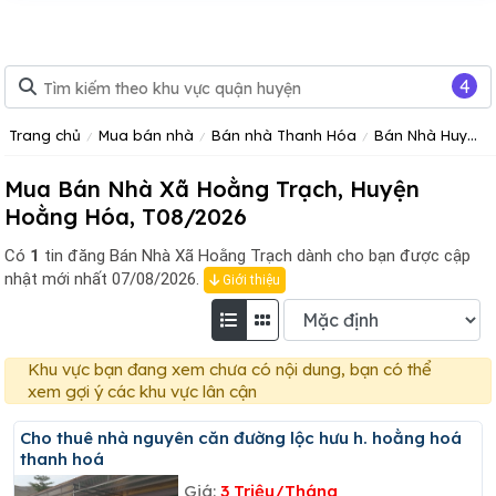
4
Trang chủ
Mua bán nhà
Bán nhà Thanh Hóa
Bán Nhà Huyện Hoằng Hóa
Mua Bán Nhà Xã Hoằng Trạch, Huyện
Hoằng Hóa, T08/2026
Có
1
tin đăng
Bán Nhà Xã Hoằng Trạch dành cho bạn được cập
nhật mới nhất 07/08/2026.
Giới thiệu
Khu vực bạn đang xem chưa có nội dung, bạn có thể
xem gợi ý các khu vực lân cận
Cho thuê nhà nguyên căn đường lộc hưu h. hoằng hoá
thanh hoá
Giá:
3 Triệu/Tháng