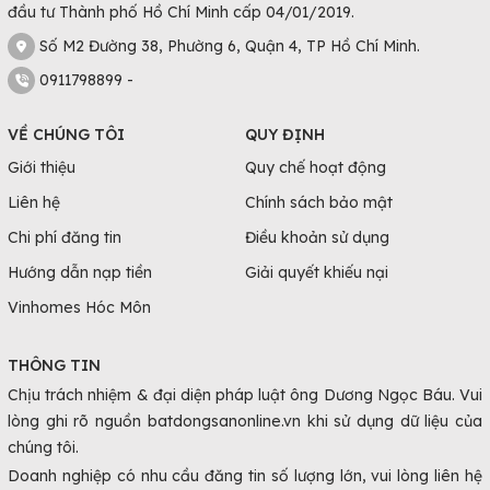
đầu tư Thành phố Hồ Chí Minh cấp 04/01/2019.
Số M2 Đường 38, Phường 6, Quận 4, TP Hồ Chí Minh.
0911798899 -
VỀ CHÚNG TÔI
QUY ĐỊNH
Giới thiệu
Quy chế hoạt động
Liên hệ
Chính sách bảo mật
Chi phí đăng tin
Điều khoản sử dụng
Hướng dẫn nạp tiền
Giải quyết khiếu nại
Vinhomes Hóc Môn
THÔNG TIN
Chịu trách nhiệm & đại diện pháp luật ông Dương Ngọc Báu. Vui
lòng ghi rõ nguồn batdongsanonline.vn khi sử dụng dữ liệu của
chúng tôi.
Doanh nghiệp có nhu cầu đăng tin số lượng lớn, vui lòng liên hệ