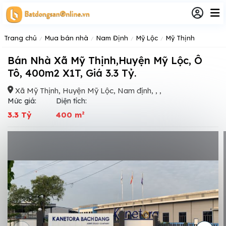
Trang chủ
Mua bán nhà
Nam Định
Mỹ Lộc
Mỹ Thịnh
Bán Nhà Xã Mỹ Thịnh,Huyện Mỹ Lộc, Ô
Tô, 400m2 X1T, Giá 3.3 Tỷ.
Xã Mỹ Thịnh, Huyện Mỹ Lộc, Nam định, , ,
Mức giá:
Diện tích:
3.3 Tỷ
400 m²