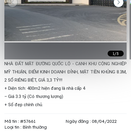
1
/3
NHÀ ĐẤT MẶT ĐƯỜNG QUỐC LỘ - CẠNH KHU CỘNG NGHIỆP
MỸ THUẬN, ĐIỂM KINH DOANH ĐỈNH, MẶT TIỀN KHỦNG 8.3M,
2 SỔ RIÊNG BIỆT, GIÁ 3,3 TỶ!!!
+ Diện tích: 400m2 hiện đang là nhà cấp 4
– Giá 3.3 tỷ (Có thương lượng)
+ Sổ đẹp chính chủ.
Mã tin : #57661
Ngày đăng : 08/04/2022
Loại tin : Bình thường