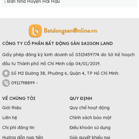
Bán Nhà Huyện Hải Hậu
CÔNG TY CỔ PHẦN BẤT ĐỘNG SẢN SAIGON LAND
Giấy phép đăng ký kinh doanh số 0315459774 do Sở Kế hoạch
đầu tư Thành phố Hồ Chí Minh cấp 04/01/2019.
Số M2 Đường 38, Phường 6, Quận 4, TP Hồ Chí Minh.
0911798899 -
VỀ CHÚNG TÔI
QUY ĐỊNH
Giới thiệu
Quy chế hoạt động
Liên hệ
Chính sách bảo mật
Chi phí đăng tin
Điều khoản sử dụng
Hướng dẫn nạp tiền
Giải quyết khiếu nại