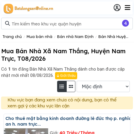
4
Trang chủ
Mua bán nhà
Bán nhà Nam Định
Bán Nhà Huyện Nam Trực
Mua Bán Nhà Xã Nam Thắng, Huyện Nam
Trực, T08/2026
Có
1
tin đăng
Bán Nhà Xã Nam Thắng dành cho bạn được cập
nhật mới nhất 08/08/2026.
Giới thiệu
Khu vực bạn đang xem chưa có nội dung, bạn có thể
xem gợi ý các khu vực lân cận
Cho thuê mặt bằng kinh doanh đường lê đức thọ p. nghĩa
an h. nam trực...
Giá:
40 Triệu/Tháng