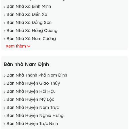
Bán Nhà Xã Bình Minh
Bán Nhà Xã Điền Xá
Bán Nhà Xã Đồng Sơn
Bán Nhà Xã Hồng Quang
Bán Nhà Xã Nam Cường
Xem thêm
Bán Nhà Xã Nam Dương
Bán Nhà Xã Nam Giang
Bán Nhà Xã Nam Hải
Bán nhà Nam Định
Bán Nhà Xã Nam Hoa
Bán Nhà Thành Phố Nam Định
Bán Nhà Xã Nam Hồng
Bán Nhà Huyện Giao Thủy
Bán Nhà Huyện Hải Hậu
Bán Nhà Huyện Mỹ Lộc
Bán Nhà Huyện Nam Trực
Bán Nhà Huyện Nghĩa Hưng
Bán Nhà Huyện Trực Ninh