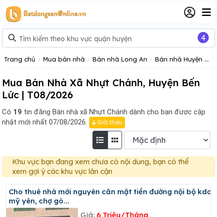
4
Trang chủ
Mua bán nhà
Bán nhà Long An
Bán nhà Huyện Bến Lức
Mua Bán Nhà Xã Nhựt Chánh, Huyện Bến
Lức | T08/2026
Có
19
tin đăng
Bán nhà xã Nhựt Chánh dành cho bạn được cập
nhật mới nhất 07/08/2026.
Giới thiệu
Khu vực bạn đang xem chưa có nội dung, bạn có thể
xem gợi ý các khu vực lân cận
Cho thuê nhà mới nguyên căn mặt tiền đường nội bộ kdc
mỹ yên, chợ gò...
Giá:
6 Triệu/Tháng