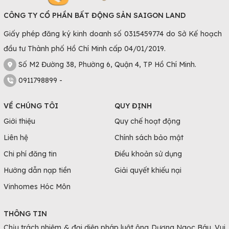
CÔNG TY CỔ PHẦN BẤT ĐỘNG SẢN SAIGON LAND
Giấy phép đăng ký kinh doanh số 0315459774 do Sở Kế hoạch
đầu tư Thành phố Hồ Chí Minh cấp 04/01/2019.
Số M2 Đường 38, Phường 6, Quận 4, TP Hồ Chí Minh.
0911798899 -
VỀ CHÚNG TÔI
QUY ĐỊNH
Giới thiệu
Quy chế hoạt động
Liên hệ
Chính sách bảo mật
Chi phí đăng tin
Điều khoản sử dụng
Hướng dẫn nạp tiền
Giải quyết khiếu nại
Vinhomes Hóc Môn
THÔNG TIN
Chịu trách nhiệm & đại diện pháp luật ông Dương Ngọc Báu. Vui