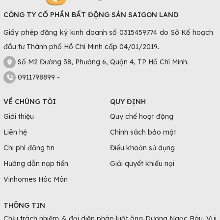
CÔNG TY CỔ PHẦN BẤT ĐỘNG SẢN SAIGON LAND
Giấy phép đăng ký kinh doanh số 0315459774 do Sở Kế hoạch
đầu tư Thành phố Hồ Chí Minh cấp 04/01/2019.
Số M2 Đường 38, Phường 6, Quận 4, TP Hồ Chí Minh.
0911798899 -
VỀ CHÚNG TÔI
QUY ĐỊNH
Giới thiệu
Quy chế hoạt động
Liên hệ
Chính sách bảo mật
Chi phí đăng tin
Điều khoản sử dụng
Hướng dẫn nạp tiền
Giải quyết khiếu nại
Vinhomes Hóc Môn
THÔNG TIN
Chịu trách nhiệm & đại diện pháp luật ông Dương Ngọc Báu. Vui