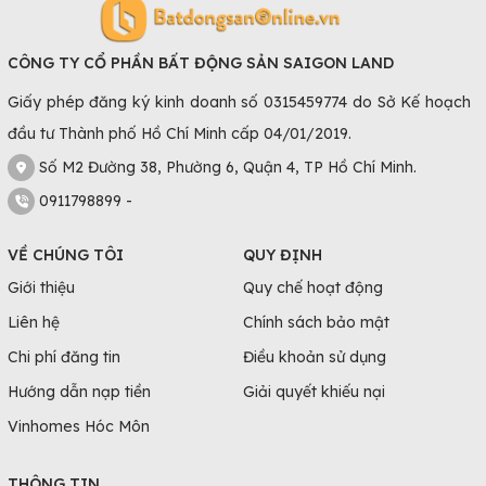
CÔNG TY CỔ PHẦN BẤT ĐỘNG SẢN SAIGON LAND
Giấy phép đăng ký kinh doanh số 0315459774 do Sở Kế hoạch
đầu tư Thành phố Hồ Chí Minh cấp 04/01/2019.
Số M2 Đường 38, Phường 6, Quận 4, TP Hồ Chí Minh.
0911798899 -
VỀ CHÚNG TÔI
QUY ĐỊNH
Giới thiệu
Quy chế hoạt động
Liên hệ
Chính sách bảo mật
Chi phí đăng tin
Điều khoản sử dụng
Hướng dẫn nạp tiền
Giải quyết khiếu nại
Vinhomes Hóc Môn
THÔNG TIN