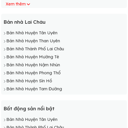
Xem thêm
Bán Nhà Xã Sà Dề Phìn
Bán Nhà Xã Tà Ngảo
Bán Nhà Xã Tả Phìn
Bán nhà Lai Châu
Bán Nhà Xã Tủ Sín Chải
Bán Nhà Huyện Tân Uyên
Bán Nhà Huyện Than Uyên
Bán Nhà Thành Phố Lai Châu
Bán Nhà Huyện Mường Tè
Bán Nhà Huyện Nậm Nhùn
Bán Nhà Huyện Phong Thổ
Bán Nhà Huyện Sìn Hồ
Bán Nhà Huyện Tam Đường
Bất động sản nổi bật
Bán Nhà Huyện Tân Uyên
Bán Nhà Thành Phố Lai Châu