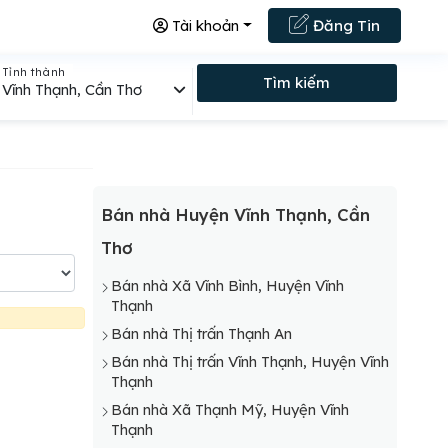
Tài khoản
Đăng Tin
Tỉnh thành
Tìm kiếm
Vĩnh Thạnh, Cần Thơ
Bán nhà Huyện Vĩnh Thạnh, Cần
Thơ
Bán nhà Xã Vĩnh Bình, Huyện Vĩnh
Thạnh
Bán nhà Thị trấn Thạnh An
Bán nhà Thị trấn Vĩnh Thạnh, Huyện Vĩnh
Thạnh
Bán nhà Xã Thạnh Mỹ, Huyện Vĩnh
Thạnh