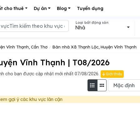
t cho thuê
Dự án
Blog
Tuyển dụng
Loại bất động sản
Nhà
ện Vĩnh Thạnh, Cần Thơ
Bán nhà Xã Thạnh Lộc, Huyện Vĩnh Thạnh
yện Vĩnh Thạnh | T08/2026
nh cho bạn được cập nhật mới nhất 07/08/2026.
Giới thiệu
em gợi ý các khu vực lân cận