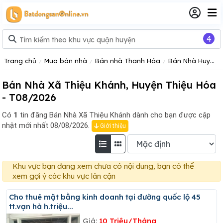
4
Trang chủ
Mua bán nhà
Bán nhà Thanh Hóa
Bán Nhà Huyện Thiệu Hóa Tỉnh Thanh Hóa
Bán Nhà Xã Thiệu Khánh, Huyện Thiệu Hóa
- T08/2026
Có
1
tin đăng
Bán Nhà Xã Thiệu Khánh dành cho bạn được cập
nhật mới nhất 08/08/2026.
Giới thiệu
Khu vực bạn đang xem chưa có nội dung, bạn có thể
xem gợi ý các khu vực lân cận
Cho thuê mặt bằng kinh doanh tại đường quốc lộ 45
tt.vạn hà h.triệu...
Giá:
10 Triệu/Tháng