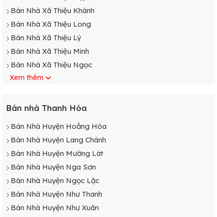
Bán Nhà Xã Thiệu Khánh
Bán Nhà Xã Thiệu Long
Bán Nhà Xã Thiệu Lý
Bán Nhà Xã Thiệu Minh
Bán Nhà Xã Thiệu Ngọc
Xem thêm
Bán Nhà Xã Thiệu Nguyên
Bán Nhà Xã Thiệu Phú
Bán Nhà Xã Thiệu Phúc
Bán nhà Thanh Hóa
Bán Nhà Xã Thiệu Quang
Bán Nhà Huyện Hoằng Hóa
Bán Nhà Xã Thiệu Tâm
Bán Nhà Huyện Lang Chánh
Bán Nhà Xã Thiệu Tân
Bán Nhà Huyện Mường Lát
Bán Nhà Xã Thiệu Thành
Bán Nhà Huyện Nga Sơn
Bán Nhà Xã Thiệu Thịnh
Bán Nhà Huyện Ngọc Lặc
Bán Nhà Xã Thiệu Tiến
Bán Nhà Huyện Như Thanh
Bán Nhà Xã Thiệu Thịnh
Bán Nhà Huyện Như Xuân
Bán Nhà Xã Thiệu Trung