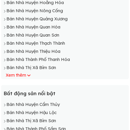
Bán Nhà Huyện Hoằng Hóa
Bán Nhà Xã Thiệu Vân
Bán Nhà Huyện Nông Cống
Bán Nhà Xã Thiệu Vận
Bán Nhà Huyện Quảng Xương
Bán Nhà Xã Thiệu Viên
Bán Nhà Huyện Quan Hóa
Bán Nhà Xã Thiệu Vũ
Bán Nhà Huyện Quan Sơn
Bán Nhà Huyện Thạch Thành
Bán Nhà Huyện Thiệu Hóa
Bán Nhà Thành Phố Thanh Hóa
Bán Nhà Thị Xã Bỉm Sơn
Xem thêm
Bán Nhà Thành Phố Sầm Sơn
Bán Nhà Huyện Bá Thước
Bán Nhà Huyện Cẩm Thủy
Bất động sản nổi bật
Bán Nhà Huyện Đông Sơn
Bán Nhà Huyện Cẩm Thủy
Bán Nhà Huyện Hà Trung
Bán Nhà Huyện Hậu Lộc
Bán Nhà Huyện Hậu Lộc
Bán Nhà Thị Xã Bỉm Sơn
Bán Nhà Thành Phố Sầm Sơn