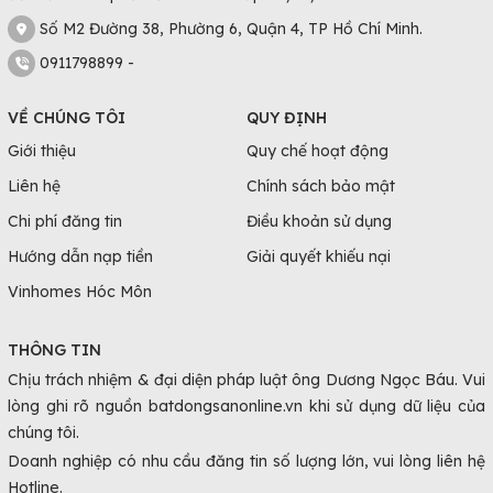
Số M2 Đường 38, Phường 6, Quận 4, TP Hồ Chí Minh.
0911798899 -
VỀ CHÚNG TÔI
QUY ĐỊNH
Giới thiệu
Quy chế hoạt động
Liên hệ
Chính sách bảo mật
Chi phí đăng tin
Điều khoản sử dụng
Hướng dẫn nạp tiền
Giải quyết khiếu nại
Vinhomes Hóc Môn
THÔNG TIN
Chịu trách nhiệm & đại diện pháp luật ông Dương Ngọc Báu. Vui
lòng ghi rõ nguồn batdongsanonline.vn khi sử dụng dữ liệu của
chúng tôi.
Doanh nghiệp có nhu cầu đăng tin số lượng lớn, vui lòng liên hệ
Hotline.