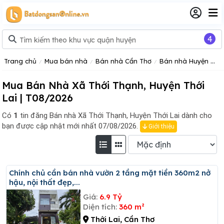
4
Trang chủ
Mua bán nhà
Bán nhà Cần Thơ
Bán nhà Huyện Thới Lai
Mua Bán Nhà Xã Thới Thạnh, Huyện Thới
Lai | T08/2026
Có
1
tin đăng
Bán nhà Xã Thới Thạnh, Huyện Thới Lai dành cho
bạn được cập nhật mới nhất 07/08/2026.
Giới thiệu
Chính chủ cần bán nhà vườn 2 tầng mặt tiền 360m2 nở
hậu, nội thất đẹp,...
Giá:
6.9 Tỷ
Diện tích:
360 m²
Thới Lai, Cần Thơ