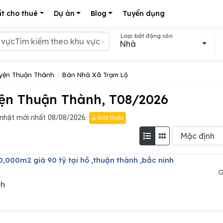
t cho thuê
Dự án
Blog
Tuyển dụng
Loại bất động sản
Nhà
yện Thuận Thành
Bán Nhà Xã Trạm Lộ
ện Thuận Thành, T08/2026
nhật mới nhất 08/08/2026.
Giới thiệu
10,000m2 giá 90 tỷ tại hồ ,thuận thành ,bắc ninh
G
nh