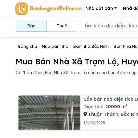
Nhà đất bán
Nhà đấ
Bán
Thuê
Trang chủ
Mua bán nhà
Bán nhà Bắc Ninh
Bán Nhà Hu
Mua Bán Nhà Xã Trạm Lộ, Huy
Có
1
tin đăng
Bán Nhà Xã Trạm Lộ dành cho bạn được cập 
Cần bán nhà diện tích 
Diện tích:
10000 m²
Thuận Thành, Bắc Ni
19/09/2023