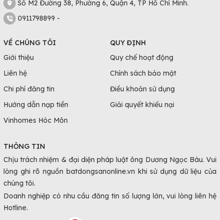
Số M2 Đường 38, Phường 6, Quận 4, TP Hồ Chí Minh.
0911798899 -
VỀ CHÚNG TÔI
QUY ĐỊNH
Giới thiệu
Quy chế hoạt động
Liên hệ
Chính sách bảo mật
Chi phí đăng tin
Điều khoản sử dụng
Hướng dẫn nạp tiền
Giải quyết khiếu nại
Vinhomes Hóc Môn
THÔNG TIN
Chịu trách nhiệm & đại diện pháp luật ông Dương Ngọc Báu. Vui
lòng ghi rõ nguồn batdongsanonline.vn khi sử dụng dữ liệu của
chúng tôi.
Doanh nghiệp có nhu cầu đăng tin số lượng lớn, vui lòng liên hệ
Hotline.