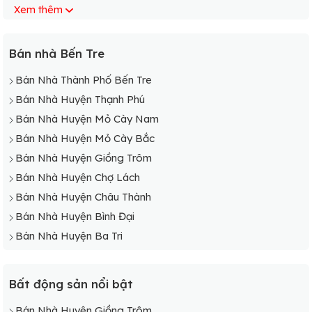
Xem thêm
Bán Nhà Xã An Hiệp
Bán Nhà Xã Vĩnh Hòa
Bán Nhà Xã Tân Thủy
Bán nhà Bến Tre
Bán Nhà Xã Vĩnh An
Bán Nhà Thành Phố Bến Tre
Bán Nhà Xã An Đức
Bán Nhà Huyện Thạnh Phú
Bán Nhà Xã An Hòa Tây
Bán Nhà Huyện Mỏ Cày Nam
Bán Nhà Xã An Thủy
Bán Nhà Huyện Mỏ Cày Bắc
Bán Nhà Huyện Giồng Trôm
Bán Nhà Huyện Chợ Lách
Bán Nhà Huyện Châu Thành
Bán Nhà Huyện Bình Đại
Bán Nhà Huyện Ba Tri
Bất động sản nổi bật
Bán Nhà Huyện Giồng Trôm