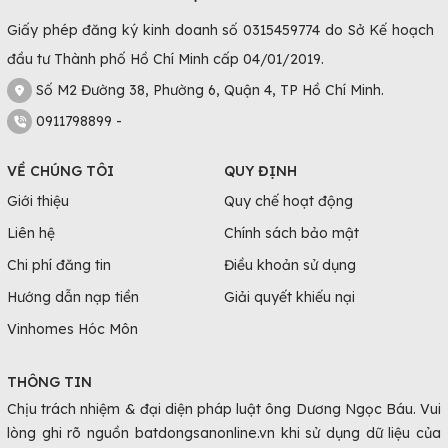
Giấy phép đăng ký kinh doanh số 0315459774 do Sở Kế hoạch
đầu tư Thành phố Hồ Chí Minh cấp 04/01/2019.
Số M2 Đường 38, Phường 6, Quận 4, TP Hồ Chí Minh.
0911798899 -
VỀ CHÚNG TÔI
QUY ĐỊNH
Giới thiệu
Quy chế hoạt động
Liên hệ
Chính sách bảo mật
Chi phí đăng tin
Điều khoản sử dụng
Hướng dẫn nạp tiền
Giải quyết khiếu nại
Vinhomes Hóc Môn
THÔNG TIN
Chịu trách nhiệm & đại diện pháp luật ông Dương Ngọc Báu. Vui
lòng ghi rõ nguồn batdongsanonline.vn khi sử dụng dữ liệu của