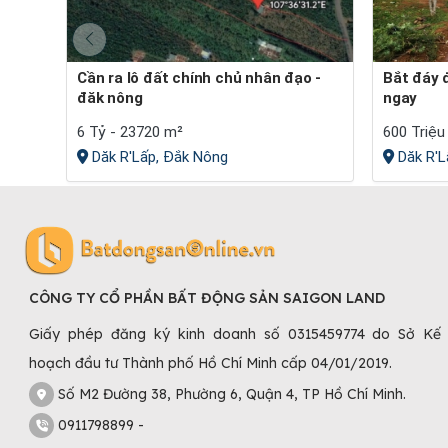
Cần ra lô đất chính chủ nhân đạo -
Bắt đáy đất gần cao tốc tại đắk nông
đăk nông
ngay
6 Tỷ - 23720 m²
600 Triệu
Dăk R'Lấp, Đắk Nông
Dăk R'L
CÔNG TY CỔ PHẦN BẤT ĐỘNG SẢN SAIGON LAND
Giấy phép đăng ký kinh doanh số 0315459774 do Sở Kế
hoạch đầu tư Thành phố Hồ Chí Minh cấp 04/01/2019.
Số M2 Đường 38, Phường 6, Quận 4, TP Hồ Chí Minh.
0911798899 -