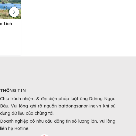
đất dân - bán mảnh vườn có 200m
Gần cửa cao tốc gia nghĩa - chơn
thổ cư tại đắk nông - giá chỉ 380...
thành,
380 Triệu - 1000 m²
290 Tr
Dăk R'Lấp, Đắk Nông
Dăk 
THÔNG TIN
Chịu trách nhiệm & đại diện pháp luật ông Dương Ngọc
Báu. Vui lòng ghi rõ nguồn batdongsanonline.vn khi sử
dụng dữ liệu của chúng tôi.
Doanh nghiệp có nhu cầu đăng tin số lượng lớn, vui lòng
liên hệ Hotline.