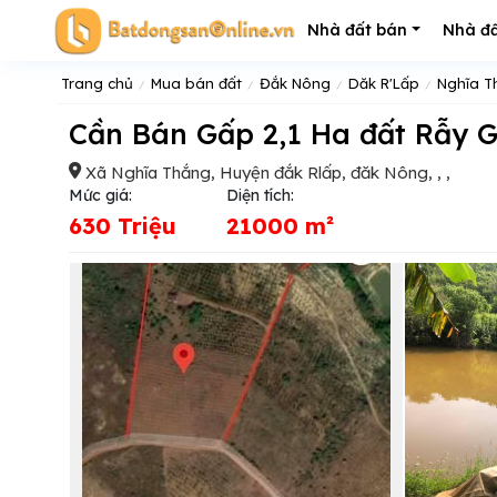
Nhà đất bán
Nhà đấ
Trang chủ
Mua bán đất
Đắk Nông
Dăk R'Lấp
Nghĩa T
Cần Bán Gấp 2,1 Ha đất Rẫy 
Xã Nghĩa Thắng, Huyện đắk Rlấp, đăk Nông, , ,
Mức giá:
Diện tích:
630 Triệu
21000 m²