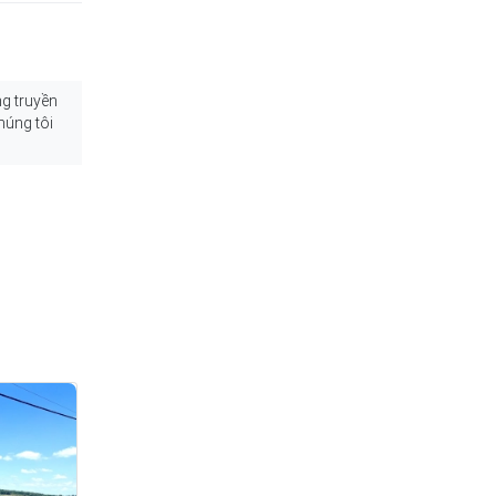
ng truyền
húng tôi