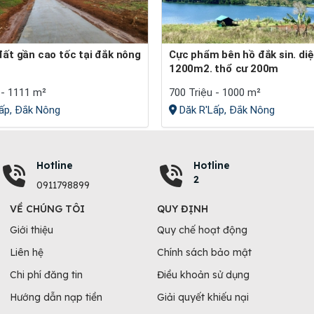
Cực phẩm bên hồ đắk sin. diện tích
1200m2. thổ cư 200m
 - 1111 m²
700 Triệu - 1000 m²
ấp, Đắk Nông
Dăk R'Lấp, Đắk Nông
Hotline
Hotline
2
0911798899
VỀ CHÚNG TÔI
QUY ĐỊNH
Giới thiệu
Quy chế hoạt động
Liên hệ
Chính sách bảo mật
Chi phí đăng tin
Điều khoản sử dụng
Hướng dẫn nạp tiền
Giải quyết khiếu nại