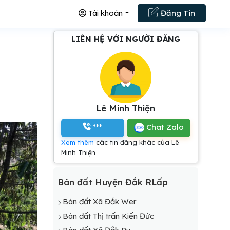
Tài khoản
Đăng Tin
LIÊN HỆ VỚI NGƯỜI ĐĂNG
Lê Minh Thiện
***
Chat Zalo
Xem thêm
các tin đăng khác của Lê
Minh Thiện
Bán đất Huyện Đắk RLấp
Bán đất Xã Đắk Wer
Bán đất Thị trấn Kiến Đức