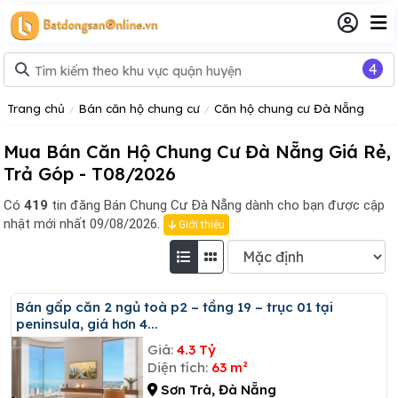
4
Trang chủ
Bán căn hộ chung cư
Căn hộ chung cư Đà Nẵng
Mua Bán Căn Hộ Chung Cư Đà Nẵng Giá Rẻ,
Trả Góp - T08/2026
Có
419
tin đăng
Bán Chung Cư Đà Nẵng dành cho bạn được cập
nhật mới nhất 09/08/2026.
Giới thiệu
Bán gấp căn 2 ngủ toà p2 – tầng 19 – trục 01 tại
peninsula, giá hơn 4...
Giá:
4.3 Tỷ
Diện tích:
63 m²
Sơn Trà, Đà Nẵng