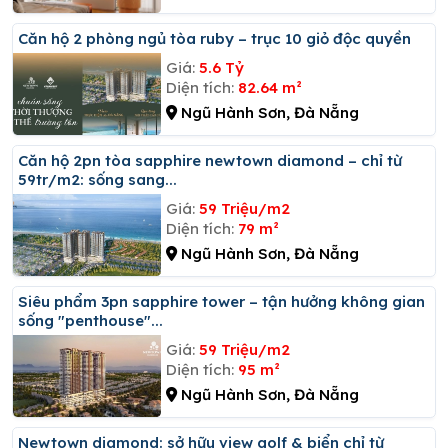
Căn hộ 2 phòng ngủ tòa ruby – trục 10 giỏ độc quyền
Giá:
5.6 Tỷ
Diện tích:
82.64 m²
Ngũ Hành Sơn, Đà Nẵng
Căn hộ 2pn tòa sapphire newtown diamond – chỉ từ
59tr/m2: sống sang...
Giá:
59 Triệu/m2
Diện tích:
79 m²
Ngũ Hành Sơn, Đà Nẵng
Siêu phẩm 3pn sapphire tower – tận hưởng không gian
sống "penthouse"...
Giá:
59 Triệu/m2
Diện tích:
95 m²
Ngũ Hành Sơn, Đà Nẵng
Newtown diamond: sở hữu view golf & biển chỉ từ