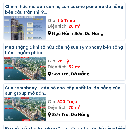
Chính thức mở bán căn hộ sun cosmo panoma đà nẵng
bên cầu trần thị lý...
Giá:
1.6 Triệu
Diện tích:
28 m²
Ngũ Hành Sơn, Đà Nẵng
Mua 1 tặng 1 khi sở hữu căn hộ sun symphony bên sông
hàn - ngắm pháo...
Giá:
28 Tỷ
Diện tích:
52 m²
Sơn Trà, Đà Nẵng
Sun symphony - căn hộ cao cấp nhất tại đà nẵng của
sun group mở bán...
Giá:
300 Triệu
Diện tích:
70 m²
Sơn Trà, Đà Nẵng
Ra mắt căn hộ fpt plaza 3 giai đoạn 1 - căn hộ view biển