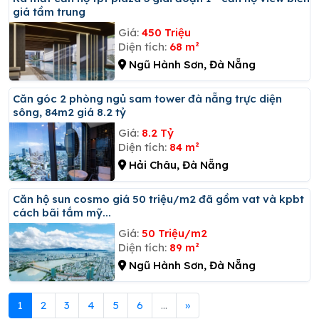
giá tầm trung
Giá:
450 Triệu
Diện tích:
68 m²
Ngũ Hành Sơn, Đà Nẵng
Căn góc 2 phòng ngủ sam tower đà nẵng trực diện
sông, 84m2 giá 8.2 tỷ
Giá:
8.2 Tỷ
Diện tích:
84 m²
Hải Châu, Đà Nẵng
Căn hộ sun cosmo giá 50 triệu/m2 đã gồm vat và kpbt
cách bãi tắm mỹ...
Giá:
50 Triệu/m2
Diện tích:
89 m²
Ngũ Hành Sơn, Đà Nẵng
1
2
3
4
5
6
...
»