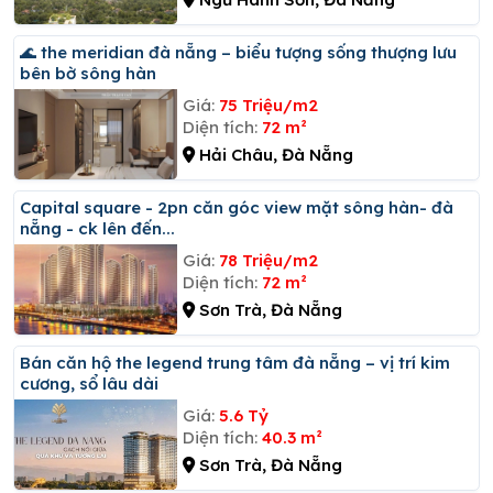
🌊 the meridian đà nẵng – biểu tượng sống thượng lưu
bên bờ sông hàn
Giá:
75 Triệu/m2
Diện tích:
72 m²
Hải Châu, Đà Nẵng
Capital square - 2pn căn góc view mặt sông hàn- đà
nẵng - ck lên đến...
Giá:
78 Triệu/m2
Diện tích:
72 m²
Sơn Trà, Đà Nẵng
Bán căn hộ the legend trung tâm đà nẵng – vị trí kim
cương, sổ lâu dài
Giá:
5.6 Tỷ
Diện tích:
40.3 m²
Sơn Trà, Đà Nẵng