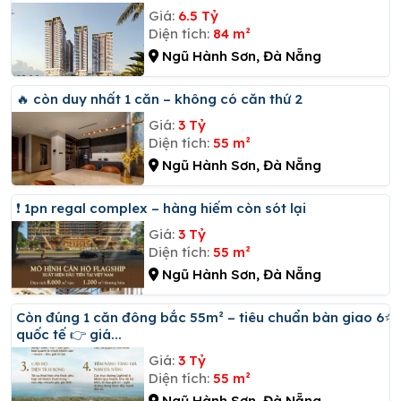
Giá:
6.5 Tỷ
Diện tích:
84 m²
Ngũ Hành Sơn, Đà Nẵng
🔥 còn duy nhất 1 căn – không có căn thứ 2
Giá:
3 Tỷ
Diện tích:
55 m²
Ngũ Hành Sơn, Đà Nẵng
❗ 1pn regal complex – hàng hiếm còn sót lại
Giá:
3 Tỷ
Diện tích:
55 m²
Ngũ Hành Sơn, Đà Nẵng
Còn đúng 1 căn đông bắc 55m² – tiêu chuẩn bàn giao 6⭐
quốc tế 👉 giá...
Giá:
3 Tỷ
Diện tích:
55 m²
Ngũ Hành Sơn, Đà Nẵng