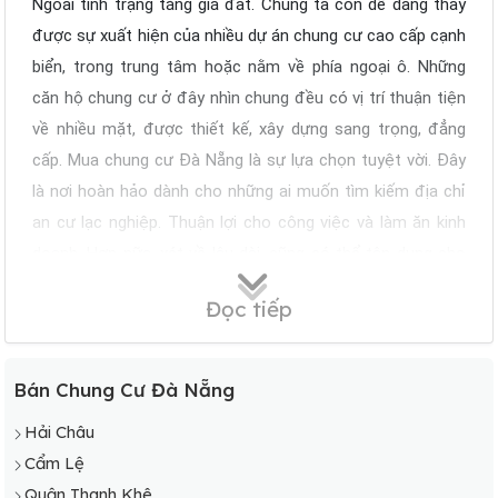
Ngoài tình trạng tăng giá đất. Chúng ta còn dễ dàng thấy
được sự xuất hiện của nhiều dự án chung cư cao cấp cạnh
biển, trong trung tâm hoặc nằm về phía ngoại ô. Những
căn hộ chung cư ở đây nhìn chung đều có vị trí thuận tiện
về nhiều mặt, được thiết kế, xây dựng sang trọng, đẳng
cấp. Mua chung cư Đà Nẵng là sự lựa chọn tuyệt vời. Đây
là nơi hoàn hảo dành cho những ai muốn tìm kiếm địa chỉ
an cư lạc nghiệp. Thuận lợi cho công việc và làm ăn kinh
doanh. Hơn nữa, xét về lâu dài, cũng có thể tận dụng cho
mục đích sinh lời, làm tài sản thừa kế cho thế hệ sau.
Đọc tiếp
Dự báo nguồn cung căn hộ tại Đà Nẵng năm 2022 khoảng
1.000 – 1.300 căn, sẽ tập trung vào phân khúc hạng A,
hạng sang…Ngoài ra, Đà Nẵng còn là điểm đến du lịch, nghỉ
Bán Chung Cư Đà Nẵng
dưỡng nổi tiếng sở hữu hệ thống bất động sản nghỉ dưỡng
Hải Châu
tầm cỡ quốc tế. Với định hướng quy hoạch này, theo dự
Cẩm Lệ
báo của DKRA Việt Nam, thị trường bất động sản Đà Nẵng
Quận Thanh Khê