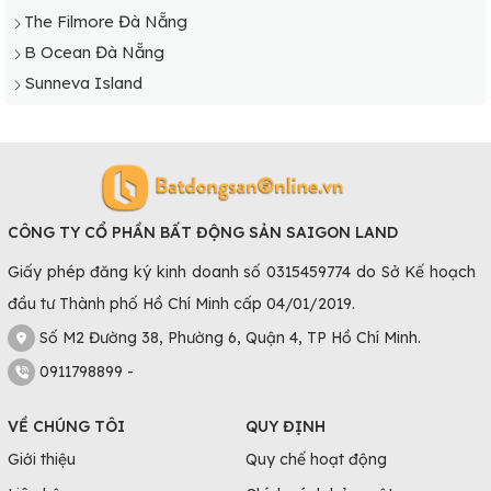
The Filmore Đà Nẵng
hạn, khiến cho bất động sản của thành phố bên
B Ocean Đà Nẵng
sông Hàn càng trở thành “tấc đất tấc vàng”.
Đà Nẵng đã và đang là khu vực giàu tiềm năng và
Sunneva Island
có sức hút đặc biệt là trong lĩnh vực BĐS trên thị
trường.
Sự phát triển vượt bậc về kinh tế đã thu hút một
lượng lớn dân cư đến sinh sống và làm việc tại
đây khiến nhu cầu về nhà ở tăng cao hơn,
CÔNG TY CỔ PHẦN BẤT ĐỘNG SẢN SAIGON LAND
việc
mua bán căn hộ chung cư
phát triển mạnh
mẽ hơn trước.
Giấy phép đăng ký kinh doanh số 0315459774 do Sở Kế hoạch
Lý giải về nguyên nhân khiến hoạt động mua bán
đầu tư Thành phố Hồ Chí Minh cấp 04/01/2019.
căn hộ Đà Nẵng phát triển mạnh mẽ hơn là bởi:
Số M2 Đường 38, Phường 6, Quận 4, TP Hồ Chí Minh.
Đà Nẵng đang trong quá trình phát triển mạnh
0911798899 -
mẽ để trở thành trung tâm kinh tế - xã hội của
khu vực miền Trung – Tây Nguyên cũng như cả
VỀ CHÚNG TÔI
QUY ĐỊNH
nước.
Hơn nữa, sự phát triển vượt bậc của hạ tầng đã
Giới thiệu
Quy chế hoạt động
tạo điều kiện cho ngành du lịch phát triển, đây là