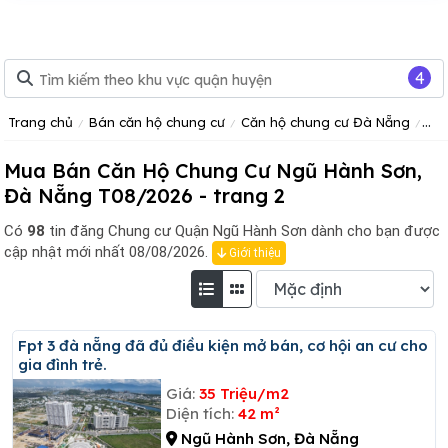
4
Trang chủ
Bán căn hộ chung cư
Căn hộ chung cư Đà Nẵng
Că
Mua Bán Căn Hộ Chung Cư Ngũ Hành Sơn,
Đà Nẵng T08/2026 - trang 2
Có
98
tin đăng
Chung cư Quận Ngũ Hành Sơn dành cho bạn được
cập nhật mới nhất 08/08/2026.
Giới thiệu
Fpt 3 đà nẵng đã đủ điều kiện mở bán, cơ hội an cư cho
gia đình trẻ.
Giá:
35 Triệu/m2
Diện tích:
42 m²
Ngũ Hành Sơn, Đà Nẵng