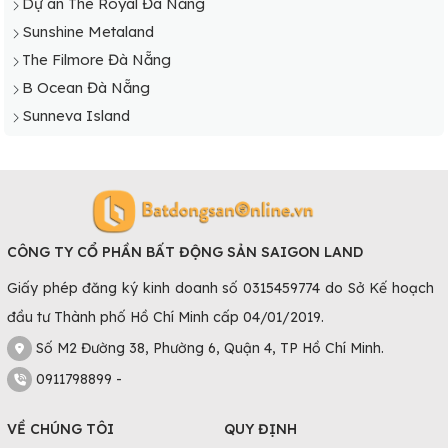
Dự án The Royal Đà Nẵng
Sunshine Metaland
The Filmore Đà Nẵng
B Ocean Đà Nẵng
Sunneva Island
CÔNG TY CỔ PHẦN BẤT ĐỘNG SẢN SAIGON LAND
Giấy phép đăng ký kinh doanh số 0315459774 do Sở Kế hoạch
đầu tư Thành phố Hồ Chí Minh cấp 04/01/2019.
Số M2 Đường 38, Phường 6, Quận 4, TP Hồ Chí Minh.
0911798899 -
VỀ CHÚNG TÔI
QUY ĐỊNH