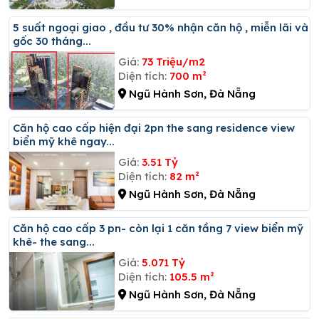
5 suất ngoại giao , đầu tư 30% nhận căn hộ , miễn lãi và
gốc 30 tháng...
Giá:
73 Triệu/m2
Diện tích:
700 m²
Ngũ Hành Sơn, Đà Nẵng
Căn hộ cao cấp hiện đại 2pn the sang residence view
biển mỹ khê ngay...
Giá:
3.51 Tỷ
Diện tích:
82 m²
Ngũ Hành Sơn, Đà Nẵng
Căn hộ cao cấp 3 pn- còn lại 1 căn tầng 7 view biển mỹ
khê- the sang...
Giá:
5.071 Tỷ
Diện tích:
105.5 m²
Ngũ Hành Sơn, Đà Nẵng