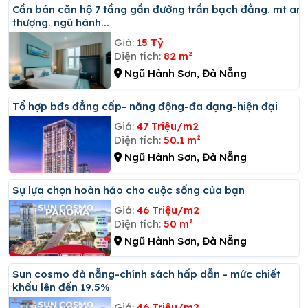
Cần bán căn hộ 7 tầng gần đường trần bạch đằng. mt an
thượng. ngũ hành...
Giá:
15 Tỷ
Diện tích:
82 m²
Ngũ Hành Sơn, Đà Nẵng
Tổ hợp bđs đẳng cấp- năng động-đa dạng-hiện đại
Giá:
47 Triệu/m2
Diện tích:
50.1 m²
Ngũ Hành Sơn, Đà Nẵng
Sự lựa chọn hoàn hảo cho cuộc sống của bạn
Giá:
46 Triệu/m2
Diện tích:
50 m²
Ngũ Hành Sơn, Đà Nẵng
Sun cosmo đà nẵng-chính sách hấp dẫn - mức chiết
khấu lên đến 19.5%
Giá:
46 Triệu/m2