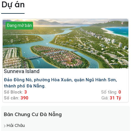
Dự án
Đang mở bán
Sunneva Island
Đảo Đồng Nò, phường Hòa Xuân, quận Ngũ Hành Sơn,
thành phố Đà Nẵng.
Số Block:
3
Số tầng:
0
Số căn:
390
Giá:
31 Tỷ
Bán Chung Cư Đà Nẵng
Hải Châu