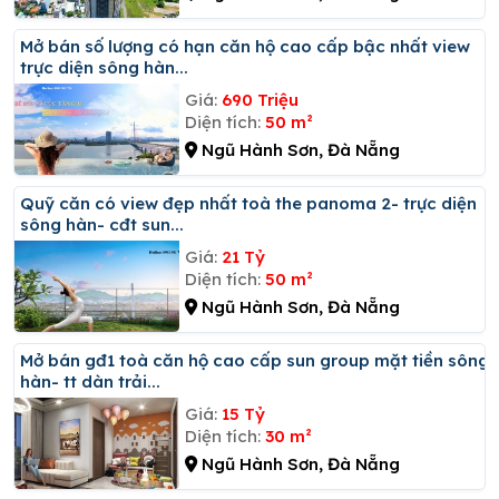
Mở bán số lượng có hạn căn hộ cao cấp bậc nhất view
trực diện sông hàn...
Giá:
690 Triệu
Diện tích:
50 m²
Ngũ Hành Sơn, Đà Nẵng
Quỹ căn có view đẹp nhất toà the panoma 2- trực diện
sông hàn- cđt sun...
Giá:
21 Tỷ
Diện tích:
50 m²
Ngũ Hành Sơn, Đà Nẵng
Mở bán gđ1 toà căn hộ cao cấp sun group mặt tiền sông
hàn- tt dàn trải...
Giá:
15 Tỷ
Diện tích:
30 m²
Ngũ Hành Sơn, Đà Nẵng