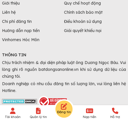
Giới thiệu
Quy chế hoạt động
Liên hệ
Chính sách bảo mật
Chi phí đăng tin
Điều khoản sử dụng
Hướng dẫn nạp tiền
Giải quyết khiếu nại
Vinhomes Hóc Môn
THÔNG TIN
Chịu trách nhiệm & đại diện pháp luật ông Dương Ngọc Báu. Vui
lòng ghi rõ nguồn batdongsanonline.vn khi sử dụng dữ liệu của
chúng tôi.
Doanh nghiệp có nhu cầu đăng tin số lượng lớn, vui lòng liên hệ
Hotline.
Đăng tin
© Copyright 2010 - 2026 Batdongsanonline.vn.
Tài khoản
Quản lý tin
Nạp tiền
Hỗ trợ