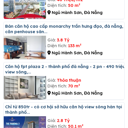
Diện tích:
50 m²
Ngũ Hành Sơn, Đà Nẵng
Bán căn hộ cao cấp monarchy trần hưng đạo, đà nẵng,
căn penhouse sân...
Giá:
3.8 Tỷ
Diện tích:
133 m²
Ngũ Hành Sơn, Đà Nẵng
Căn hộ fpt plaza 2 - thành phố đà nẵng - 2 pn - 490 triệu
view sông,...
Giá:
Thỏa thuận
Diện tích:
70 m²
Ngũ Hành Sơn, Đà Nẵng
Chỉ từ 850tr - có cơ hội sở hữu căn hộ view sông hàn tại
thành phố...
Giá:
2.8 Tỷ
Diện tích:
50.1 m²