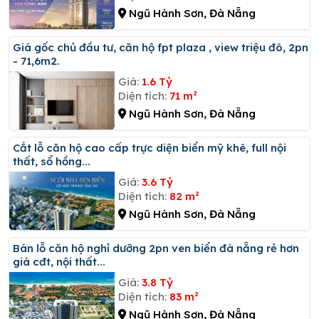
Ngũ Hành Sơn, Đà Nẵng
Giá gốc chủ đầu tư, căn hộ fpt plaza , view triệu đô, 2pn
- 71,6m2.
Giá:
1.6 Tỷ
Diện tích:
71 m²
Ngũ Hành Sơn, Đà Nẵng
Cắt lỗ căn hộ cao cấp trực diện biển mỹ khê, full nội
thất, sổ hồng...
Giá:
3.6 Tỷ
Diện tích:
82 m²
Ngũ Hành Sơn, Đà Nẵng
Bán lỗ căn hộ nghỉ dưỡng 2pn ven biển đà nẵng rẻ hơn
giá cđt, nội thất...
Giá:
3.8 Tỷ
Diện tích:
83 m²
Ngũ Hành Sơn, Đà Nẵng