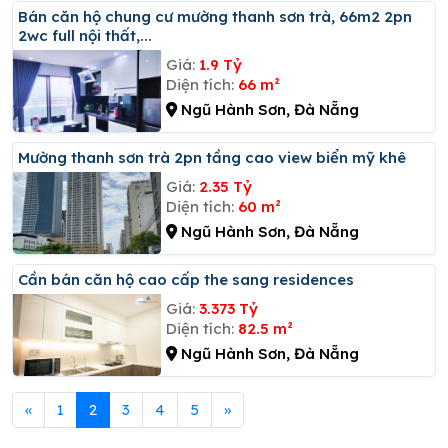
Bán căn hộ chung cư mường thanh sơn trà, 66m2 2pn
2wc full nội thất,...
Giá:
1.9 Tỷ
Diện tích:
66 m²
Ngũ Hành Sơn, Đà Nẵng
Mường thanh sơn trà 2pn tầng cao view biển mỹ khê
Giá:
2.35 Tỷ
Diện tích:
60 m²
Ngũ Hành Sơn, Đà Nẵng
Cần bán căn hộ cao cấp the sang residences
Giá:
3.373 Tỷ
Diện tích:
82.5 m²
Ngũ Hành Sơn, Đà Nẵng
«
1
2
3
4
5
»