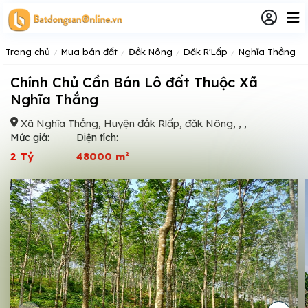
Trang chủ
Mua bán đất
Đắk Nông
Dăk R'Lấp
Nghĩa Thắng
Chính Chủ Cần Bán Lô đất Thuộc Xã
Nghĩa Thắng
Xã Nghĩa Thắng, Huyện đắk Rlấp, đăk Nông, , ,
Mức giá:
Diện tích:
2 Tỷ
48000 m²