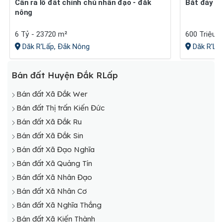
Cần ra lô đất chính chủ nhân đạo - đăk
Bắt đáy 
nông
6 Tỷ - 23720 m²
600 Triệu 
Dăk R'Lấp, Đắk Nông
Dăk R'Lấ
Bán đất Huyện Đắk RLấp
Bán đất Xã Đắk Wer
Bán đất Thị trấn Kiến Đức
Bán đất Xã Đắk Ru
Bán đất Xã Đắk Sin
Bán đất Xã Đạo Nghĩa
Bán đất Xã Quảng Tín
Bán đất Xã Nhân Đạo
Bán đất Xã Nhân Cơ
Bán đất Xã Nghĩa Thắng
Bán đất Xã Kiến Thành