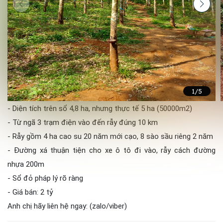
1
/5
- Diện tích trên sổ 4,8 ha, nhưng thực tế 5 ha (50000m2)
- Từ ngã 3 trạm điện vào đến rẫy đúng 10 km
- Rẫy gồm 4 ha cao su 20 năm mới cạo, 8 sào sầu riêng 2 năm
- Đường xá thuận tiện cho xe ô tô đi vào, rẫy cách đường
nhựa 200m
- Sổ đỏ pháp lý rõ ràng
- Giá bán: 2 tỷ
Anh chị hãy liên hệ ngay: (zalo/viber)