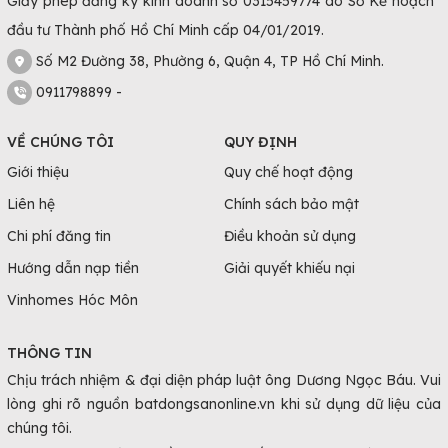
Giấy phép đăng ký kinh doanh số 0315459774 do Sở Kế hoạch
đầu tư Thành phố Hồ Chí Minh cấp 04/01/2019.
Số M2 Đường 38, Phường 6, Quận 4, TP Hồ Chí Minh.
0911798899 -
VỀ CHÚNG TÔI
QUY ĐỊNH
Giới thiệu
Quy chế hoạt động
Liên hệ
Chính sách bảo mật
Chi phí đăng tin
Điều khoản sử dụng
Hướng dẫn nạp tiền
Giải quyết khiếu nại
Vinhomes Hóc Môn
THÔNG TIN
Chịu trách nhiệm & đại diện pháp luật ông Dương Ngọc Báu. Vui
lòng ghi rõ nguồn batdongsanonline.vn khi sử dụng dữ liệu của
chúng tôi.