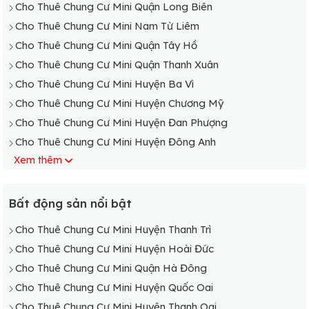
Cho Thuê Chung Cư Mini Quận Long Biên
Cho Thuê Chung Cư Mini Nam Từ Liêm
Cho Thuê Chung Cư Mini Quận Tây Hồ
Cho Thuê Chung Cư Mini Quận Thanh Xuân
Cho Thuê Chung Cư Mini Huyện Ba Vì
Cho Thuê Chung Cư Mini Huyện Chương Mỹ
Cho Thuê Chung Cư Mini Huyện Đan Phượng
Cho Thuê Chung Cư Mini Huyện Đông Anh
Xem thêm
Cho Thuê Chung Cư Mini Huyện Gia Lâm
Cho Thuê Chung Cư Mini Huyện Hoài Đức
Cho Thuê Chung Cư Mini Huyện Mê Linh
Bất động sản nổi bật
Cho Thuê Chung Cư Mini Huyện Mỹ Đức
Cho Thuê Chung Cư Mini Huyện Thanh Trì
Cho Thuê Chung Cư Mini Huyện Phú Xuyên
Cho Thuê Chung Cư Mini Huyện Hoài Đức
Cho Thuê Chung Cư Mini Huyện Phúc Thọ
Cho Thuê Chung Cư Mini Quận Hà Đông
Cho Thuê Chung Cư Mini Huyện Quốc Oai
Cho Thuê Chung Cư Mini Huyện Quốc Oai
Cho Thuê Chung Cư Mini Huyện Sóc Sơn
Cho Thuê Chung Cư Mini Huyện Thanh Oai