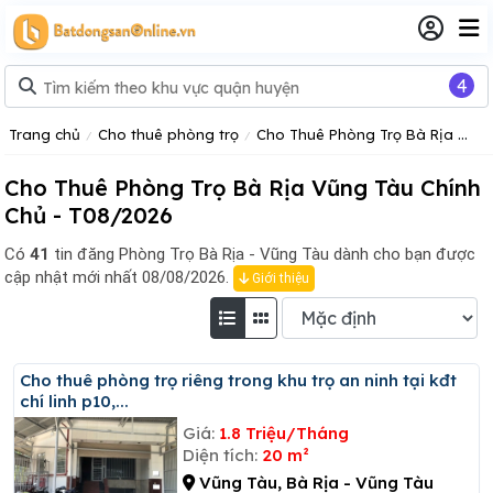
4
Trang chủ
Cho thuê phòng trọ
Cho Thuê Phòng Trọ Bà Rịa Vũng Tàu
Cho Thuê Phòng Trọ Bà Rịa Vũng Tàu Chính
Chủ - T08/2026
Có
41
tin đăng
Phòng Trọ Bà Rịa - Vũng Tàu dành cho bạn được
cập nhật mới nhất 08/08/2026.
Giới thiệu
Cho thuê phòng trọ riêng trong khu trọ an ninh tại kđt
chí linh p10,...
Giá:
1.8 Triệu/Tháng
Diện tích:
20 m²
Vũng Tàu, Bà Rịa - Vũng Tàu