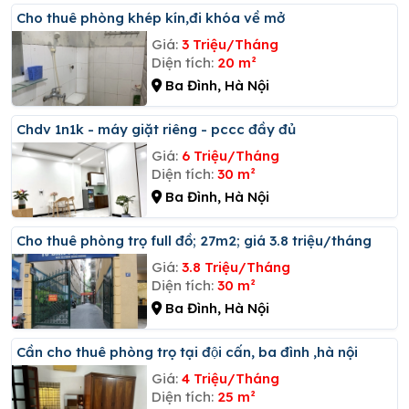
Cho thuê phòng khép kín,đi khóa về mở
Giá:
3 Triệu/Tháng
Diện tích:
20 m²
Ba Đình, Hà Nội
Chdv 1n1k - máy giặt riêng - pccc đầy đủ
Giá:
6 Triệu/Tháng
Diện tích:
30 m²
Ba Đình, Hà Nội
Cho thuê phòng trọ full đồ; 27m2; giá 3.8 triệu/tháng
Giá:
3.8 Triệu/Tháng
Diện tích:
30 m²
Ba Đình, Hà Nội
Cần cho thuê phòng trọ tại đội cấn, ba đình ,hà nội
Giá:
4 Triệu/Tháng
Diện tích:
25 m²