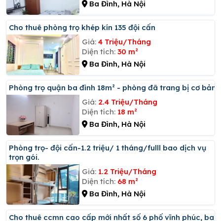
Ba Đình, Hà Nội
Cho thuê phòng trọ khép kín 135 đội cấn
Giá:
4 Triệu/Tháng
Diện tích:
30 m²
Ba Đình, Hà Nội
Phòng trọ quận ba đình 18m² - phòng đã trang bị cơ bản
Giá:
2.4 Triệu/Tháng
Diện tích:
18 m²
Ba Đình, Hà Nội
Phòng trọ- đội cấn-1.2 triệu/ 1 tháng/fulll bao dịch vụ
trọn gói.
Giá:
1.2 Triệu/Tháng
Diện tích:
68 m²
Ba Đình, Hà Nội
Cho thuê ccmn cao cấp mới nhất số 6 phố vĩnh phúc, ba