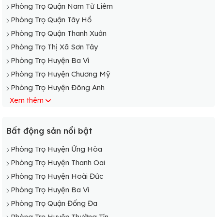
Phòng Trọ Quận Nam Từ Liêm
Phòng Trọ Quận Tây Hồ
Phòng Trọ Quận Thanh Xuân
Phòng Trọ Thị Xã Sơn Tây
Phòng Trọ Huyện Ba Vì
Phòng Trọ Huyện Chương Mỹ
Phòng Trọ Huyện Đông Anh
Xem thêm
Phòng Trọ Huyện Đan Phượng
Phòng Trọ Huyện Gia Lâm
Phòng Trọ Huyện Hoài Đức
Bất động sản nổi bật
Phòng Trọ Huyện Mê Linh
Phòng Trọ Huyện Ứng Hòa
Phòng Trọ Huyện Mỹ Đức
Phòng Trọ Huyện Thanh Oai
Phòng Trọ Huyện Phú Xuyên
Phòng Trọ Huyện Hoài Đức
Phòng Trọ Huyện Phúc Thọ
Phòng Trọ Huyện Ba Vì
Phòng Trọ Huyện Quốc Oai
Phòng Trọ Quận Đống Đa
Phòng Trọ Huyện Sóc Sơn
Phòng Trọ Huyện Thường Tín