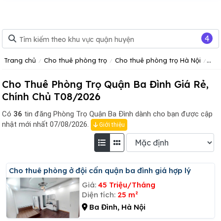
4
Trang chủ
Cho thuê phòng trọ
Cho thuê phòng trọ Hà Nội
Cho
Cho Thuê Phòng Trọ Quận Ba Đình Giá Rẻ,
Chính Chủ T08/2026
Có
36
tin đăng
Phòng Trọ Quận Ba Đình dành cho bạn được cập
nhật mới nhất 07/08/2026.
Giới thiệu
Cho thuê phòng ở đội cấn quận ba đình giá hợp lý
Giá:
45 Triệu/Tháng
Diện tích:
25 m²
Ba Đình, Hà Nội