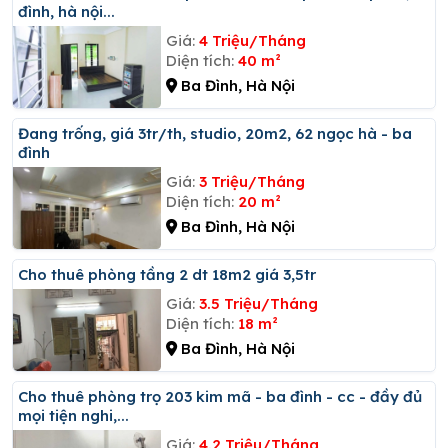
đình, hà nội...
Giá:
4 Triệu/Tháng
Diện tích:
40 m²
Ba Đình, Hà Nội
đang trống, giá 3tr/th, studio, 20m2, 62 ngọc hà - ba
đình
Giá:
3 Triệu/Tháng
Diện tích:
20 m²
Ba Đình, Hà Nội
Cho thuê phòng tầng 2 dt 18m2 giá 3,5tr
Giá:
3.5 Triệu/Tháng
Diện tích:
18 m²
Ba Đình, Hà Nội
Cho thuê phòng trọ 203 kim mã - ba đình - cc - đầy đủ
mọi tiện nghi,...
Giá:
4.2 Triệu/Tháng