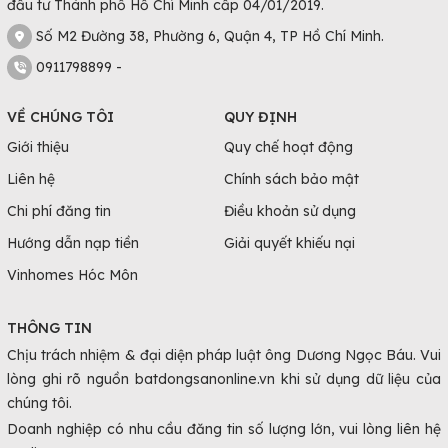
đầu tư Thành phố Hồ Chí Minh cấp 04/01/2019.
Số M2 Đường 38, Phường 6, Quận 4, TP Hồ Chí Minh.
0911798899 -
VỀ CHÚNG TÔI
QUY ĐỊNH
Giới thiệu
Quy chế hoạt động
Liên hệ
Chính sách bảo mật
Chi phí đăng tin
Điều khoản sử dụng
Hướng dẫn nạp tiền
Giải quyết khiếu nại
Vinhomes Hóc Môn
THÔNG TIN
Chịu trách nhiệm & đại diện pháp luật ông Dương Ngọc Báu. Vui
lòng ghi rõ nguồn batdongsanonline.vn khi sử dụng dữ liệu của
chúng tôi.
Doanh nghiệp có nhu cầu đăng tin số lượng lớn, vui lòng liên hệ