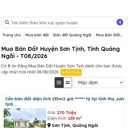
4
Trang chủ
Mua bán đất
Bán đất Quảng Ngãi
Mua Bán Đất Huyện Sơn Tịnh Tỉnh Quảng Ngãi
Mua Bán Đất Huyện Sơn Tịnh, Tỉnh Quảng
Ngãi - T08/2026
Có
9
tin đăng
Mua Bán Đất Huyện Sơn Tịnh dành cho bạn được
cập nhật mới nhất 08/08/2026.
Giới thiệu
Cần bán đất diện tích 135m2 giá ****** tỷ tại tịnh thọ ,sơn
tịnh...
Giá:
270 Triệu
Diện tích:
135 m²
Sơn Tịnh, Quảng Ngãi