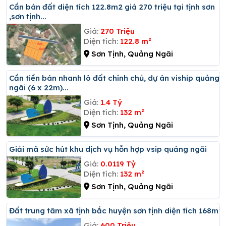
Cần bán đất diện tích 122.8m2 giá 270 triệu tại tịnh sơn
,sơn tịnh...
Giá:
270 Triệu
Diện tích:
122.8 m²
Sơn Tịnh, Quảng Ngãi
Cần tiền bán nhanh lô đất chính chủ, dự án viship quảng
ngãi (6 x 22m)...
Giá:
1.4 Tỷ
Diện tích:
132 m²
Sơn Tịnh, Quảng Ngãi
Giải mã sức hút khu dịch vụ hỗn hợp vsip quảng ngãi
Giá:
0.0119 Tỷ
Diện tích:
132 m²
Sơn Tịnh, Quảng Ngãi
đất trung tâm xã tịnh bắc huyện sơn tịnh diện tích 168m²
Giá:
600 Triệu