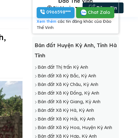
Đào Thế Vinh
Tài khoản
Đăng Tin
0966598***
Chat Zalo
Xem thêm
các tin đăng khác của Đào
Thế Vinh
Bán đất Huyện Kỳ Anh, Tỉnh Hà
Tĩnh
Bán đất Thị trấn Kỳ Anh
Bán đất Xã Kỳ Bắc, Kỳ Anh
Bán đất Xã Kỳ Châu, Kỳ Anh
Bán đất Xã Kỳ Đồng, Kỳ Anh
Bán đất Xã Kỳ Giang, Kỳ Anh
Bán đất Xã Kỳ Hà, Kỳ Anh
Bán đất Xã Kỳ Hải, Kỳ Anh
Bán đất Xã Kỳ Hoa, Huyện Kỳ Anh
Bán đất Xã Kỳ Hợp, Kỳ Anh