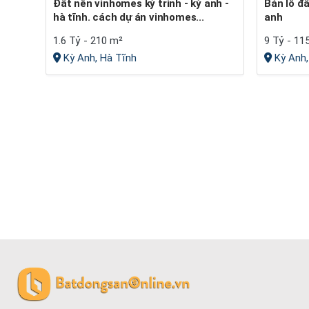
đất nền vinhomes kỳ trinh - kỳ anh -
Bán lô đất tại bắc phong, kỳ thịnh, kỳ
hà tĩnh. cách dự án vinhomes...
anh
1.6 Tỷ - 210 m²
9 Tỷ - 11
Kỳ Anh, Hà Tĩnh
Kỳ Anh,