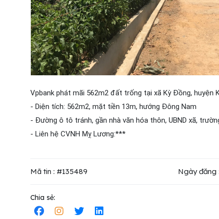
Vpbank phát mãi 562m2 đất trống tại xã Kỳ Đồng, huyện K
- Diện tích: 562m2, mặt tiền 13m, hướng Đông Nam
- Đường ô tô tránh, gần nhà văn hóa thôn, UBND xã, trường
- Liên hệ CVNH Mỵ Lương:***
Mã tin : #135489
Ngày đăng 
Chia sẻ: