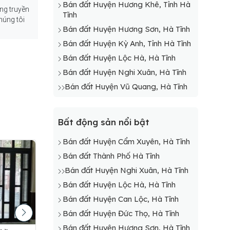
Bán đất Huyện Hương Khê, Tỉnh Hà
ắng truyền
Bán đất Xã Kỳ Thọ, Kỳ Anh
Tĩnh
húng tôi
Bán đất Xã Kỳ Thư, Kỳ Anh
Bán đất Huyện Hương Sơn, Hà Tĩnh
Bán đất Xã Kỳ Thượng, Kỳ Anh
Bán đất Huyện Kỳ Anh, Tỉnh Hà Tĩnh
Bán đất Xã Kỳ Tiến, Kỳ Anh
Bán đất Huyện Lộc Hà, Hà Tĩnh
Bán đất Xã Kỳ Trinh, Kỳ Anh
Bán đất Huyện Nghi Xuân, Hà Tĩnh
Bán đất Xã Kỳ Trung, Kỳ Anh
Bán đất Huyện Vũ Quang, Hà Tĩnh
Bán dất Xã Kỳ Văn, Kỳ Anh
Bán đất Xã Kỳ Xuân, Kỳ Anh
Bất động sản nổi bật
Bán đất Huyện Cẩm Xuyên, Hà Tĩnh
Bán đất Thành Phố Hà Tĩnh
Bán đất Huyện Nghi Xuân, Hà Tĩnh
Bán đất Huyện Lộc Hà, Hà Tĩnh
Bán đất Huyện Can Lộc, Hà Tĩnh
Bán đất Huyện Đức Thọ, Hà Tĩnh
Bán đất Huyện Hương Sơn, Hà Tĩnh