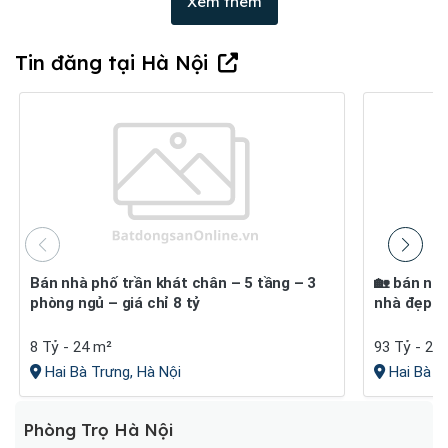
Xem thêm
Tin đăng tại Hà Nội
Bán nhà phố trần khát chân – 5 tầng – 3
🏡 bán nhà phố nguyễn cao – hai bà trưng |
phòng ngủ – giá chỉ 8 tỷ
nhà đẹp – 
8 Tỷ - 24 m²
93 Tỷ - 27
Hai Bà Trưng, Hà Nội
Hai Bà T
Phòng Trọ Hà Nội