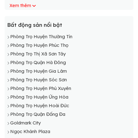
Xem thêm
Phòng Trọ Huyện Đan Phượng
Phòng Trọ Huyện Gia Lâm
Phòng Trọ Huyện Hoài Đức
Bất động sản nổi bật
Phòng Trọ Huyện Mê Linh
Phòng Trọ Huyện Thường Tín
Phòng Trọ Huyện Mỹ Đức
Phòng Trọ Huyện Phúc Thọ
Phòng Trọ Huyện Phú Xuyên
Phòng Trọ Thị Xã Sơn Tây
Phòng Trọ Huyện Phúc Thọ
Phòng Trọ Quận Hà Đông
Phòng Trọ Huyện Quốc Oai
Phòng Trọ Huyện Gia Lâm
Phòng Trọ Huyện Sóc Sơn
Phòng Trọ Huyện Sóc Sơn
Phòng Trọ Huyện Thạch Thất
Phòng Trọ Huyện Phú Xuyên
Phòng Trọ Huyện Thanh Oai
Phòng Trọ Huyện Ứng Hòa
Phòng Trọ Huyện Thanh Trì
Phòng Trọ Huyện Hoài Đức
Phòng Trọ Huyện Thường Tín
Phòng Trọ Quận Đống Đa
Phòng Trọ Huyện Ứng Hòa
Goldmark City
Ngọc Khánh Plaza